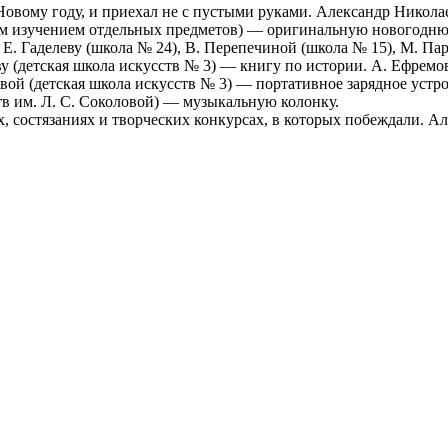
 к Новому году, и приехал не с пустыми руками. Александр Нико
ым изучением отдельных предметов) — оригинальную новогодню
у, Е. Гаделеву (школа № 24), В. Перепечиной (школа № 15), М. 
 (детская школа искусств № 3) — книгу по истории. А. Ефремов
ой (детская школа искусств № 3) — портативное зарядное устро
в им. Л. С. Соколовой) — музыкальную колонку.
х, состязаниях и творческих конкурсах, в которых побеждали. А