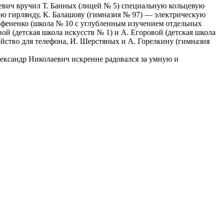
лаевич вручил Т. Банных (лицей № 5) специальную кольцевую
ю гирлянду, К. Балашову (гимназия № 97) — электрическую
Парфененко (школа № 10 с углубленным изучением отдельных
ой (детская школа искусств № 1) и А. Егоровой (детская школа
йство для телефона, И. Шерстяных и А. Горелкину (гимназия
лександр Николаевич искренне радовался за умную и