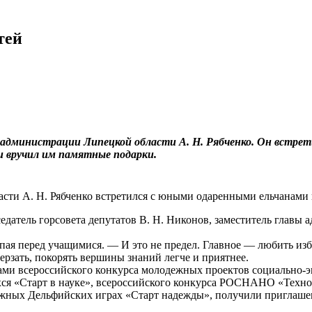
тей
 администрации Липецкой области А. Н. Рябченко. Он встре
и вручил им памятные подарки.
сти А. Н. Рябченко встретился с юными одаренными ельчанами 
седатель горсовета депутатов В. Н. Никонов, заместитель главы
ая перед учащимися. — И это не предел. Главное — любить избра
 дерзать, покорять вершины знаний легче и приятнее.
рами всероссийского конкурса молодежных проектов социально
хся «Старт в науке», всероссийского конкурса РОСНАНО «Техно
ежных Дельфийских играх «Старт надежды», получили приглаше