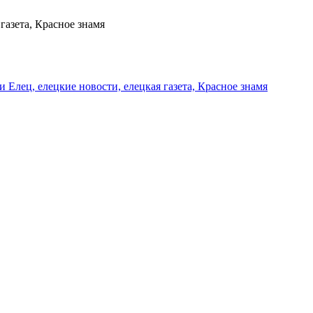
газета, Красное знамя
и Елец, елецкие новости, елецкая газета, Красное знамя