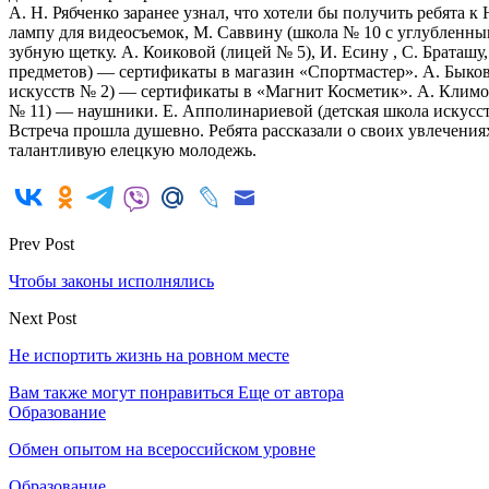
А. Н. Рябченко заранее узнал, что хотели бы получить ребята
лампу для видеосъемок, М. Саввину (школа № 10 с углубленн
зубную щетку. А. Коиковой (лицей № 5), И. Есину , С. Браташ
предметов) — сертификаты в магазин «Спортмастер». А. Быкову
искусств № 2) — сертификаты в «Магнит Косметик». А. Климов
№ 11) — наушники. Е. Апполинариевой (детская школа искусст
Встреча прошла душевно. Ребята рассказали о своих увлечения
талантливую елецкую молодежь.
Prev Post
Чтобы законы исполнялись
Next Post
Не испортить жизнь на ровном месте
Вам также могут понравиться
Еще от автора
Образование
Обмен опытом на всероссийском уровне
Образование