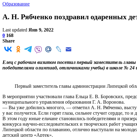
Образование
А. Н. Рябченко поздравил одаренных де
Last updated
Янв 9, 2022
0
168
Share
Елец с рабочим визитом посетил первый заместитель главы
победителями олимпиад, отличниками учебы) в школе № 24 
Первый заместитель главы администрации Липецкой обла
В мероприятии участвовали глава Ельца Е. В. Боровских, пред
муниципального управления образования Г. А. Воронова.
— Вы уже добились многого, — отметил А. Н. Рябченко, выступ
у вас получится. Если горят глаза, сильнее стучит сердце, то и
В этом году юные ельчане становились победителями и призе
конкурса научно-исследовательских и творческих работ учащи
Липецкой области по плаванию, отлично выступали на молод
детский центр «Артек».