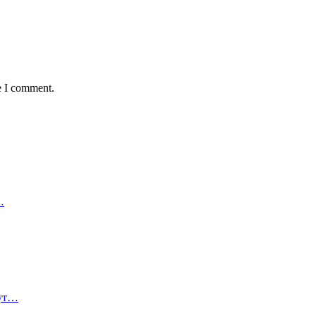
e I comment.
…
дут…