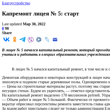
Благоустройство
Капремонт лицея № 5: старт
Last updated
Мар 30, 2022
0
98
Share
В лицее № 5 начался капитальный ремонт, который проходит
учиться и работать в елецких образовательных учреждениях №
В лицее № 5 начался капитальный ремонт, в том числе и о
Демонтаж оборудования и некоторых конструкций в лицее начал
линолеум и подняли старые деревянные полы. Одновременно на
— Цены на строительные материалы растут, поэтому мы стараем
несущих стенах. Будем их укреплять, — отметил представите
На капитальный ремонт выделено 170 миллионов рублей. Управ
— Объем работ в лицее № 5 большой. Фактически от прежнего 
вкратце обрисовал перспективы ремонта заместитель главы ад
За ходом работ пристально следит не только администрация Ел