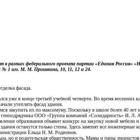
 в рамках федерального проекта партии «Единая Россия» «Нов
 1 им. М. М. Пришвина, 10, 11, 12 и 24.
тделка фасада.
ся уже в конце третьей учебной четверти. Во время весенних ка
чали утеплять фасад здания.
ся закупить их по максимуму. Поскольку в школе более 40 лет 
ль генподрядчика ООО «Группа компаний «Солидарность» И. Л. 
ление образования объявит конкурс на закупку новой мебели и
здания останутся только стены. Здесь заменят все инженерные 
министрации Ельца Н. М. Родионов.
ьца, но и родительская общественность. Мамы и папы лицеистов