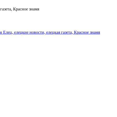
газета, Красное знамя
и Елец, елецкие новости, елецкая газета, Красное знамя