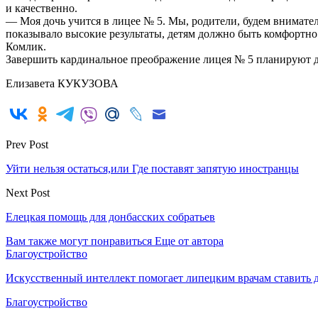
и качественно.
— Моя дочь учится в лицее № 5. Мы, родители, будем внимател
показывало высокие результаты, детям должно быть комфортно 
Комлик.
Завершить кардинальное преображение лицея № 5 планируют д
Елизавета КУКУЗОВА
Prev Post
Уйти нельзя остаться,или Где поставят запятую иностранцы
Next Post
Елецкая помощь для донбасских собратьев
Вам также могут понравиться
Еще от автора
Благоустройство
Искусственный интеллект помогает липецким врачам ставить д
Благоустройство