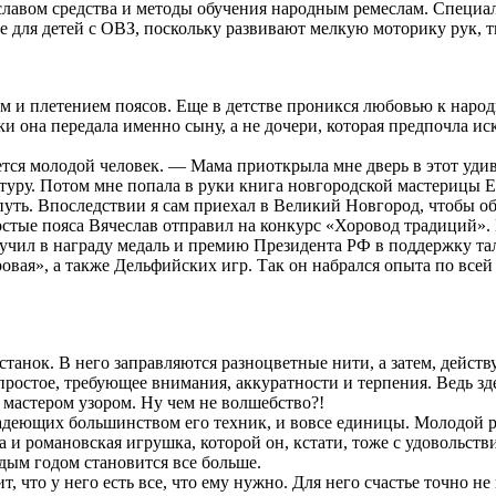
авом средства и методы обучения народным ремеслам. Специали
е для детей с ОВЗ, поскольку развивают мелкую моторику рук, 
ом и плетением поясов. Еще в детстве проникся любовью к наро
и она передала именно сыну, а не дочери, которая предпочла ис
ется молодой человек. — Мама приоткрыла мне дверь в этот удив
туру. Потом мне попала в руки книга новгородской мастерицы Ел
уть. Впоследствии я сам приехал в Великий Новгород, чтобы о
ростые пояса Вячеслав отправил на конкурс «Хоровод традиций».
учил в награду медаль и премию Президента РФ в поддержку та
вая», а также Дельфийских игр. Так он набрался опыта по всей 
танок. В него заправляются разноцветные нити, а затем, действ
ростое, требующее внимания, аккуратности и терпения. Ведь зде
 мастером узором. Ну чем не волшебство?!
ладеющих большинством его техник, и вовсе единицы. Молодой ре
 и романовская игрушка, которой он, кстати, тоже с удовольстви
дым годом становится все больше.
, что у него есть все, что ему нужно. Для него счастье точно не