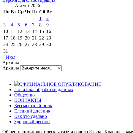
Версия для слабовидящих
Август 2026
Пн
Вт
Ср
Чт
Пт
Сб
Вс
1
2
3
4
5
6
7
8
9
10
11
12
13
14
15
16
17
18
19
20
21
22
23
24
25
26
27
28
29
30
31
« Июл
Архивы
Архивы
ОФИЦИАЛЬНОЕ ОПУБЛИКОВАНИЕ
Политика обработки данных
Общество
КОНТАКТЫ
Бессмертный полк
Елецкий дневник
Как это сделано
Здоровый регион
Общественно-политическая газета города Ельца "Красное знамя".