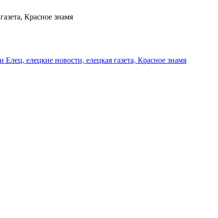
газета, Красное знамя
и Елец, елецкие новости, елецкая газета, Красное знамя