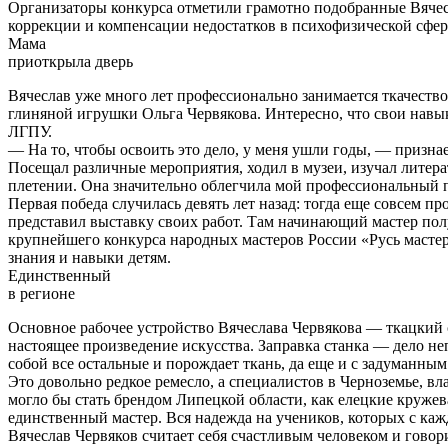
Организаторы конкурса отметили грамотно подобранные Вячесл
коррекции и компенсации недостатков в психофизической сфер
Мама
приоткрыла дверь
Вячеслав уже много лет профессионально занимается ткачеств
глиняной игрушки Ольга Червякова. Интересно, что свои навык
ЛГПУ.
— На то, чтобы освоить это дело, у меня ушли годы, — призна
Посещал различные мероприятия, ходил в музеи, изучал литера
плетении. Она значительно облегчила мой профессиональный п
Первая победа случилась девять лет назад: тогда еще совсем п
представил выставку своих работ. Там начинающий мастер пол
крупнейшего конкурса народных мастеров России «Русь мастеро
знания и навыки детям.
Единственный
в регионе
Основное рабочее устройство Вячеслава Червякова — ткацкий с
настоящее произведение искусства. Заправка станка — дело неп
собой все остальные и порождает ткань, да еще и с задуманным
Это довольно редкое ремесло, а специалистов в Черноземье, в
могло бы стать брендом Липецкой области, как елецкие кружева
единственный мастер. Вся надежда на учеников, которых с каж
Вячеслав Червяков считает себя счастливым человеком и говорит