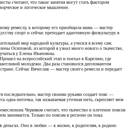
сты считают, что такие занятия могут стать фактором
творческое и логическое мышление.
дному ремеслу, к которому его приобщила мама — мастер
кусству спорт и сейчас преподает адаптивную физкультуру в
ительный мир народной культуры, а учился я всему сам.
ены Осиповой, из которой я узнал много нового о ткачестве,
бучаться у Елены Ивановны.
 Прошел на всероссийский этап и поехал в Карелию, где
лантливой молодежи. Два раза становился дипломантом
стране. Сейчас Вячеслав — мастер своего ремесла и передает
уя последвательно, мастер своими руками создает пояс —
сь одна ниточка, так называемая уточная нить, скрепляет меж
месленник Червяков считает, что ткачество и плетение поясов
ем занимается. Только по поясам в регионе он пока
 в деньгах. Оно в любви — к жизни, к родителям, к родине.