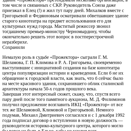
том числе и связанных с СКР. Руководитель Союза даже
приезжал в Елец (!) и жил тут пару дней. Михалков вместе с
Григорьевой и Федяиновым осматривали обветшавшее здание
старого кинотеатра на предмет использования его для
культурных нужд города. Маститый режиссер звонил
тогдашнему премьер-министру Черномырдину, чтобы
окончательно решить этот вопрос в постперестроечной
неразберихе.
Сохранили
Немалую роль в судьбе «Прожектора» сыграли Г. М.
Шеламова, Г. П. Климова и Р. А. Григорьева, своевременно
выступившие с инициативой создания на базе кинотеатра
центра популяризации истории и краеведения. Если б не их
обращение к городской власти, как знать, что б сейчас было
на месте красивого здания, сохранившего облик сталинской
архитектуры начала 50-х годов прошлого века.
Завершая этот интересный сюжет, скажу, что, спустя всего
пару дней после того памятного аукциона, М. Д. Филимонов
получил предложение возглавить ИКЦ «Прожектор» от все
тех же Шеламовой, Климовой и Григорьевой. Немного
подумав, Михаил Дмитриевич согласился и с 1 декабря 1992
года подписал договор о вступлении в новую должность —
руководителя историко-культурного центра, которого могло
бы вовсе не быть в Ельце, кабы не усилия всех