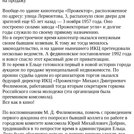
на продажу
Вообще-то здание кинотеатра «Прожектор», расположенное
по адресу: улица Лермонтова, 3, распахнуло свои двери для
зрителей еще 65 лет назад — 3 ноября 1957 года. Оно
построено силами завода «Прожекторные угли» и долгие
годы служило по своему прямому назначению.
Но в перестроечное время кинотеатр оказался ненужным
своим бывшим хозяевам. К тому же тогда менялось
законодательство, и на здание нынешнего ИКЦ претендовали
несколько ведомств. А федяиновское постановление 1992 года
и вовсе спасло этот красивый дом от приватизации.
В то время в Ельце готовился первый в новой истории города
аукцион по продаже муниципальной недвижимости. По
иронии судьбы одним из организаторов торгов оказался
будущий директор ИКЦ «Прожектор» Михаил Дмитриевич
Филимонов, работавший тогда вторым секретарем горкома
Российского союза молодежи (эта организация была
преемником комсомола).
Все как в кино!
По воспоминаниям М. Д. Филимонова, помочь с проведением
первого аукциона его попросил бывший коллега по работе в
городском комитете комсомола Юрий Михайлович Добрин,
трудившийся в то непростое время в администрации Ельца.
Дело было абсолютно новым, и потому решили сделать все,