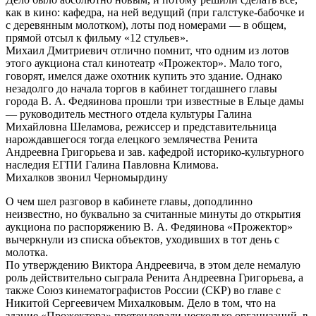
как в кино: кафедра, на ней ведущий (при галстуке-бабочке и
с деревянным молотком), лоты под номерами — в общем,
прямой отсыл к фильму «12 стульев».
Михаил Дмитриевич отлично помнит, что одним из лотов
этого аукциона стал кинотеатр «Прожектор». Мало того,
говорят, имелся даже охотник купить это здание. Однако
незадолго до начала торгов в кабинет тогдашнего главы
города В. А. Федяинова прошли три известные в Ельце дамы
— руководитель местного отдела культуры Галина
Михайловна Шеламова, режиссер и представительница
нарождавшегося тогда елецкого землячества Ренита
Андреевна Григорьева и зав. кафед­рой историко-культурного
наследия ЕГПИ Галина Павловна Климова.
Михалков звонил Черномырдину
О чем шел разговор в кабинете главы, доподлинно
неизвестно, но буквально за считанные минуты до открытия
аукциона по распоряжению В. А. Федяинова «Прожектор»
вычерк­нули из списка объектов, уходивших в тот день с
молотка.
По утверждению Виктора Андреевича, в этом деле немалую
роль действительно сыграла Ренита Анд­реевна Григорьева, а
также Союз кинематографистов России (СКР) во главе с
Никитой Сергеевичем Михалковым. Дело в том, что на
здание «Прожектора» претендовали несколько организаций, в