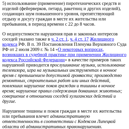
5) использование (применение) пиротехнических средств и
изделий (фейерверков, петард, ракетниц и других изделий),
создающих шум повышенного уровня, препятствующий
отдыху и досугу граждан в месте их жительства или
пребывания, в период времени с 22 до 8 часов.
О недопустимости нарушения прав и законных интересов
соседей указано также в
ч. 2 ст. 1
,
ч. 4 ст. 17
Жилищного
кодекса
РФ. В п. 39 Постановления Пленума Верховного Суда
РФ от 2 июля 2009 г. № 14 «
О некоторых вопросах,
возникших в судебной практике при применении Жилищного
кодекса Российской Федерации
» в качестве примеров таких
нарушений приводится
прослушивание музыки, использование
телевизора, игра на музыкальных инструментах в ночное
время с превышением допустимой громкости; производство
ремонтных, строительных работ или иных действий,
повлекших нарушение покоя граждан и тишины в ночное
время; нарушение правил содержания домашних животных;
совершение в отношении соседей хулиганских действий и
другие.
Нарушение тишины и покоя граждан в месте их жительства
или пребывания влечет
административную
ответственность в соответствии с Кодексом Липецкой
области об административных правонарушениях.