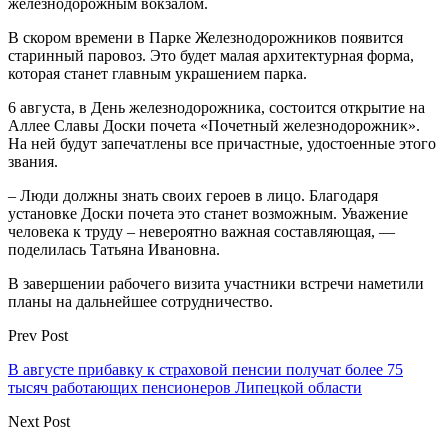
железнодорожным вокзалом.
В скором времени в Парке Железнодорожников появится
старинный паровоз. Это будет малая архитектурная форма,
которая станет главным украшением парка.
6 августа, в День железнодорожника, состоится открытие на
Аллее Славы Доски почета «Почетный железнодорожник».
На ней будут запечатлены все причастные, удостоенные этого
звания.
– Люди должны знать своих героев в лицо. Благодаря
установке Доски почета это станет возможным. Уважение
человека к труду – невероятно важная составляющая, —
поделилась Татьяна Ивановна.
В завершении рабочего визита участники встречи наметили
планы на дальнейшее сотрудничество.
Prev Post
В августе прибавку к страховой пенсии получат более 75
тысяч работающих пенсионеров Липецкой области
Next Post