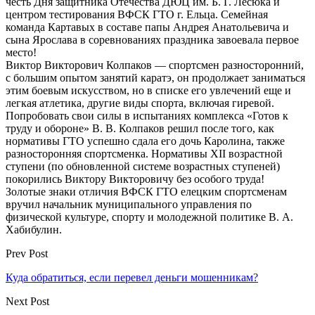
честь Дня защитника Отечества ДЮЦ им. Б. Г. Лесюка и
центром тестирования ВФСК ГТО г. Ельца. Семейная
команда Картавых в составе папы Андрея Анатольевича и
сына Ярослава в соревнованиях праздника завоевала первое
место!
Виктор Викторович Колпаков — спортсмен разносторонний,
с большим опытом занятий каратэ, он продолжает заниматься
этим боевым искусством, но в списке его увлечений еще и
легкая атлетика, другие виды спорта, включая гиревой.
Попробовать свои силы в испытаниях комплекса «Готов к
труду и обороне» В. В. Колпаков решил после того, как
нормативы ГТО успешно сдала его дочь Каролина, также
разносторонняя спортсменка. Нормативы XII возрастной
ступени (по обновленной системе возрастных ступеней)
покорились Виктору Викторовичу без особого труда!
Золотые знаки отличия ВФСК ГТО елецким спортсменам
вручил начальник муниципального управления по
физической культуре, спорту и молодежной политике В. А.
Хабибулин.
Prev Post
Куда обратиться, если перевел деньги мошенникам?
Next Post