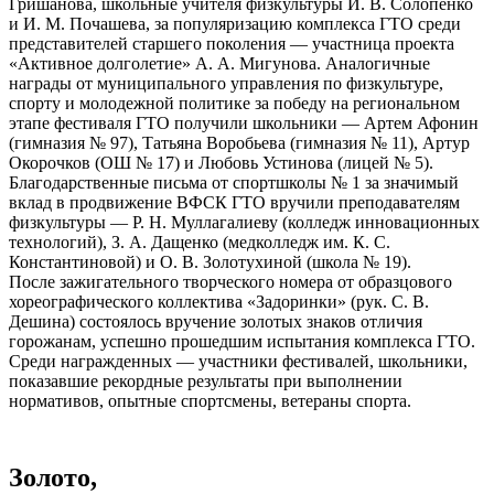
Гришанова, школьные учителя физкультуры И. В. Солопенко
и И. М. Почашева, за популяризацию комплекса ГТО среди
представителей старшего поколения — участница проекта
«Активное долголетие» А. А. Мигунова. Аналогичные
награды от муниципального управления по физкультуре,
спорту и молодежной политике за победу на региональном
этапе фестиваля ГТО получили школьники — Артем Афонин
(гимназия № 97), Татьяна Воробьева (гимназия № 11), Артур
Окорочков (ОШ № 17) и Любовь Устинова (лицей № 5).
Благодарственные письма от спортшколы № 1 за значимый
вклад в продвижение ВФСК ГТО вручили преподавателям
физкультуры — Р. Н. Муллагалиеву (колледж инновационных
технологий), З. А. Дащенко (медколледж им. К. С.
Константиновой) и О. В. Золотухиной (школа № 19).
После зажигательного творческого номера от образцового
хореографического коллектива «Задоринки» (рук. С. В.
Дешина) состоялось вручение золотых знаков отличия
горожанам, успешно прошедшим испытания комплекса ГТО.
Среди награжденных — участники фестивалей, школьники,
показавшие рекордные результаты при выполнении
нормативов, опытные спортсмены, ветераны спорта.
Золото,