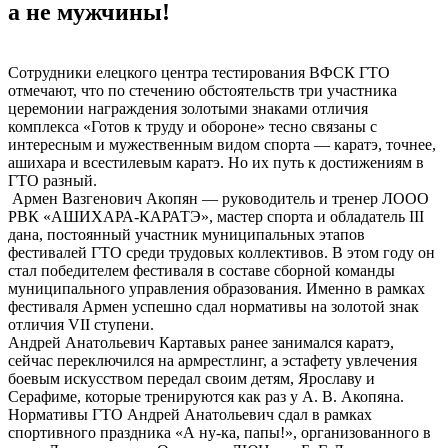
а не мужчины!
Сотрудники елецкого центра тестирования ВФСК ГТО
отмечают, что по стечению обстоятельств три участника
церемонии награждения золотыми знаками отличия
комплекса «Готов к труду и обороне» тесно связаны с
интересным и мужественным видом спорта — каратэ, точнее,
ашихара и всестилевым каратэ. Но их путь к достижениям в
ГТО разный.
Армен Вазгенович Акопян — руководитель и тренер ЛООО
РВК «АШИХАРА-КАРАТЭ», мастер спорта и обладатель III
дана, постоянный участник муниципальных этапов
фестивалей ГТО среди трудовых коллективов. В этом году он
стал победителем фестиваля в составе сборной команды
муниципального управления образования. Именно в рамках
фестиваля Армен успешно сдал нормативы на золотой знак
отличия VII ступени.
Андрей Анатольевич Картавых ранее занимался каратэ,
сейчас переключился на армрестлинг, а эстафету увлечения
боевым искусством передал своим детям, Ярославу и
Серафиме, которые тренируются как раз у А. В. Акопяна.
Нормативы ГТО Андрей Анатольевич сдал в рамках
спортивного праздника «А ну-ка, папы!», организованного в