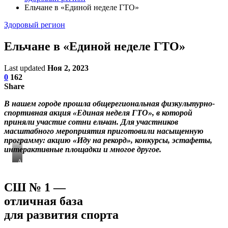
Ельчане в «Единой неделе ГТО»
Здоровый регион
Ельчане в «Единой неделе ГТО»
Last updated
Ноя 2, 2023
0
162
Share
В нашем городе прошла общерегиональная физкультурно-
спортивная акция «Единая неделя ГТО», в которой
приняли участие сотни ельчан. Для участников
масштабного мероприятия приготовили насыщенную
программу: акцию «Иду на рекорд», конкурсы, эстафеты,
интерактивные площадки и многое другое.
Армен
Акопян,
Андрей
СШ № 1 —
Картавых
и
отличная база
Виктор
Колпаков
для развития спорта
—
обладатели