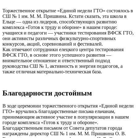
золотых
знаков
Торжественное открытие «Единой недели ГТО» состоялось в
отличия
СШ № 1 им. М. М. Пришвина. Кстати сказать, эта школа в
ГТО.
Ельце — одна из лидеров, способствующих развитию
комплекса «Готов к труду и обороне» в нашем городе:
учащиеся и педагоги — участники тестирования ВФСК ГТО,
они активисты различных физкультурно-спортивных
конкурсов, акций, соревнований и фестивалей.
Как отмечают сотрудники елецкого центра тестирования
ВФСК ГТО, в основе этого успешного развития —
внимательное отношение и ответственный подход
руководства СШ № 1, активность и энергия педагогов, а
также отличная материально-техническая база.
Благодарности достойным
В ходе церемонии торжественного открытия «Единой недели
ГТО» вручались благодарственные письма ельчанам,
принимающим активное участие в популяризации в нашем
городе комплекса «Готов к труду и обороне».
Благодарственным письмом от Совета депутатов города
награждены директор СШ № 1 им. М. М. Пришвина О. В.