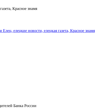
газета, Красное знамя
и Елец, елецкие новости, елецкая газета, Красное знамя
дителей Банка России