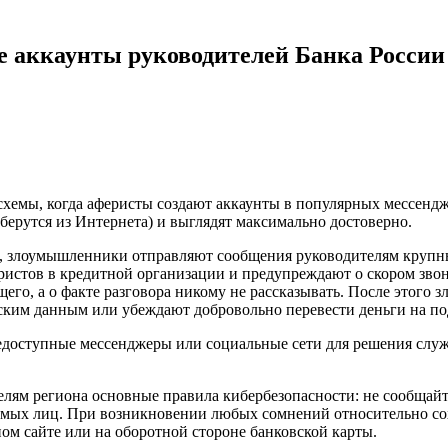
 аккаунты руководителей Банка России
хемы, когда аферисты создают аккаунты в популярных мессендж
 берутся из Интернета) и выглядят максимально достоверно.
, злоумышленники отправляют сообщения руководителям крупны
еристов в кредитной организации и предупреждают о скором зво
его, а о факте разговора никому не рассказывать. После этого
ским данным или убеждают добровольно перевести деньги на п
щедоступные мессенджеры или социальные сети для решения слу
лям региона основные правила кибербезопасности: не сообщай
омых лиц. При возникновении любых сомнений относительно сох
ном сайте или на оборотной стороне банковской карты.