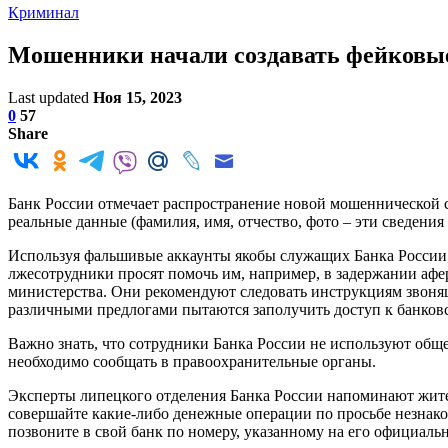
Криминал
Мошенники начали создавать фейковые
Last updated
Ноя 15, 2023
0
57
Share
Банк России отмечает распространение новой мошеннической с
реальные данные (фамилия, имя, отчество, фото – эти сведения
Используя фальшивые аккаунты якобы служащих Банка России
лжесотрудники просят помочь им, например, в задержании аф
министерства. Они рекомендуют следовать инструкциям звонящ
различными предлогами пытаются заполучить доступ к банков
Важно знать, что сотрудники Банка России не используют об
необходимо сообщать в правоохранительные органы.
Эксперты липецкого отделения Банка России напоминают жите
совершайте какие-либо денежные операции по просьбе незнак
позвоните в свой банк по номеру, указанному на его официаль