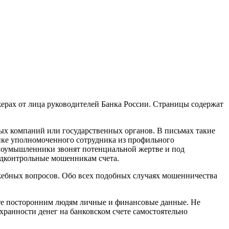
ерах от лица руководителей Банка России. Страницы содержат
х компаний или государственных органов. В письмах такие
нке уполномоченного сотрудника из профильного
 злоумышленники звонят потенциальной жертве и под
одконтрольные мошенникам счета.
жебных вопросов. Обо всех подобных случаях мошенничества
те посторонним людям личные и финансовые данные. Не
ранности денег на банковском счете самостоятельно