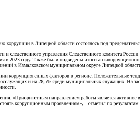
ию коррупции в Липецкой области состоялось под председатель
 и следственного управления Следственного комитета России п
я в 2023 году. Также были подведены итоги антикоррупционной
шений в Измалковском муниципальном округе Липецкой област
жении коррупциогенных факторов в регионе. Положительные те
сслужащих и на 28,5% среди муниципальных служащих. На засед
нности.
ения. «Приоритетным направлением работы является активное 
стоять коррупционным проявлениям», – отметил по результатам