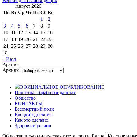
Версия для слабовидящих
Август 2026
Пн
Вт
Ср
Чт
Пт
Сб
Вс
1
2
3
4
5
6
7
8
9
10
11
12
13
14
15
16
17
18
19
20
21
22
23
24
25
26
27
28
29
30
31
« Июл
Архивы
Архивы
ОФИЦИАЛЬНОЕ ОПУБЛИКОВАНИЕ
Политика обработки данных
Общество
КОНТАКТЫ
Бессмертный полк
Елецкий дневник
Как это сделано
Здоровый регион
Общественно-политическая газета города Ельца "Красное знамя".