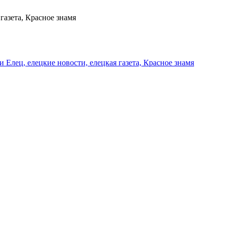
газета, Красное знамя
и Елец, елецкие новости, елецкая газета, Красное знамя