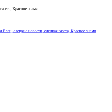
газета, Красное знамя
и Елец, елецкие новости, елецкая газета, Красное знамя