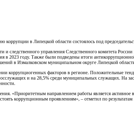
ию коррупции в Липецкой области состоялось под председатель
 и следственного управления Следственного комитета России п
я в 2023 году. Также были подведены итоги антикоррупционной
шений в Измалковском муниципальном округе Липецкой област
жении коррупциогенных факторов в регионе. Положительные те
сслужащих и на 28,5% среди муниципальных служащих. На засед
нности.
ения. «Приоритетным направлением работы является активное 
стоять коррупционным проявлениям», – отметил по результатам