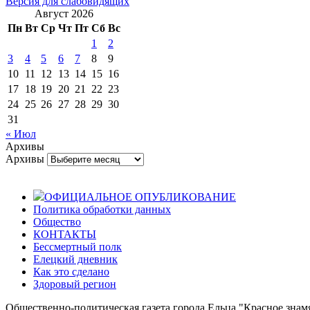
Версия для слабовидящих
Август 2026
Пн
Вт
Ср
Чт
Пт
Сб
Вс
1
2
3
4
5
6
7
8
9
10
11
12
13
14
15
16
17
18
19
20
21
22
23
24
25
26
27
28
29
30
31
« Июл
Архивы
Архивы
ОФИЦИАЛЬНОЕ ОПУБЛИКОВАНИЕ
Политика обработки данных
Общество
КОНТАКТЫ
Бессмертный полк
Елецкий дневник
Как это сделано
Здоровый регион
Общественно-политическая газета города Ельца "Красное знамя".