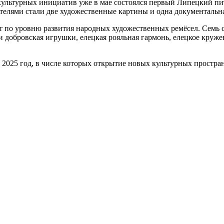
культурных инициатив уже в мае состоялся первый Липецкий пи
ителями стали две художественные картины и одна документальн
т по уровню развития народных художественных ремёсел. Семь 
и добровская игрушки, елецкая рояльная гармонь, елецкое круже
а 2025 год, в числе которых открытие новых культурных простр