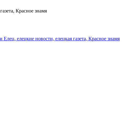
газета, Красное знамя
и Елец, елецкие новости, елецкая газета, Красное знамя