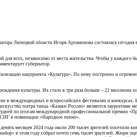
тора Липецкой области Игоря Артамонова состоялась сегодня в 
ой для всех, независимо от места жительства. Чтобы у каждого 
омментирует губернатор.
еализации нацпроекта «Культура». По нему построено и отремонт
реждения культуры. Их стало в три раза больше – 22 миллиона п
е в международных и всероссийских фестивалях и конкурсах. Из
 искусства театра танца «Казаки России» являются лауреатами 
студией по итогам международной профессиональной премии «П
н СНГ в номинации «Народное пение».
девять месяцев 2024 года около 200 тысяч зрителей посетили к
бор» в этом году собрал почти семь тысяч зрителей. Жюри оце