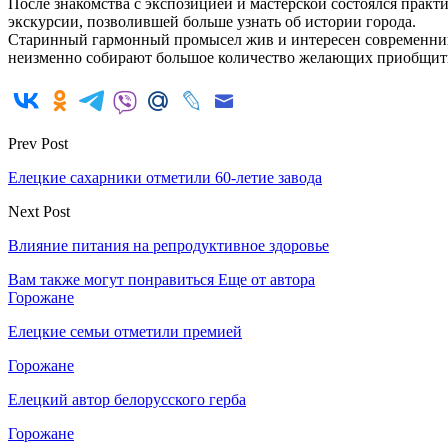
После знакомства с экспозицией и мастерской состоялся практ
экскурсии, позволившей больше узнать об истории города.
Старинный гармонный промысел жив и интересен современник
неизменно собирают большое количество желающих приобщитьс
Prev Post
Елецкие сахарники отметили 60-летие завода
Next Post
Влияние питания на репродуктивное здоровье
Вам также могут понравиться
Еще от автора
Горожане
Елецкие семьи отметили премией
Горожане
Елецкий автор белорусского герба
Горожане