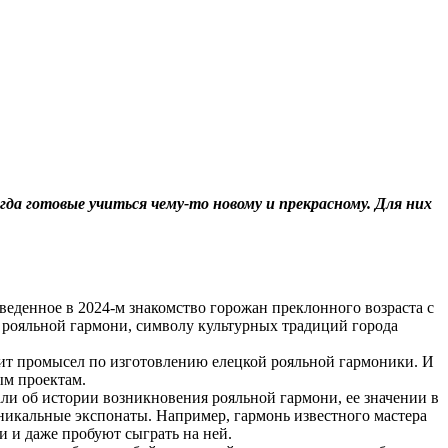
гда готовые учиться чему-то новому и прекрасному. Для них
еденное в 2024-м знакомство горожан преклонного возраста с
 рояльной гармони, символу культурных традиций города
нит промысел по изготовлению елецкой рояльной гармоники. И
ым проектам.
ли об истории возникновения рояльной гармони, ее значении в
уникальные экспонаты. Например, гармонь известного мастера
и и даже пробуют сыграть на ней.