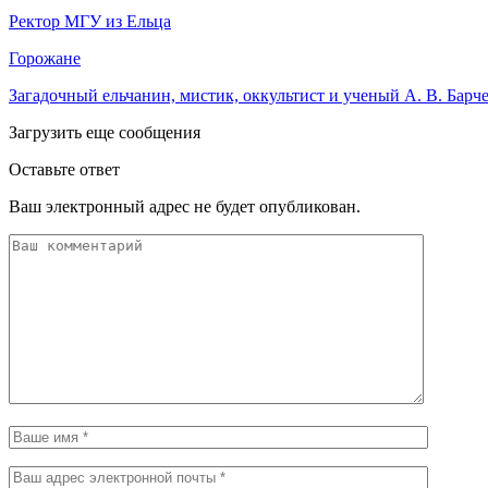
Ректор МГУ из Ельца
Горожане
Загадочный ельчанин, мистик, оккультист и ученый А. В. Барч
Загрузить еще сообщения
Оставьте ответ
Ваш электронный адрес не будет опубликован.