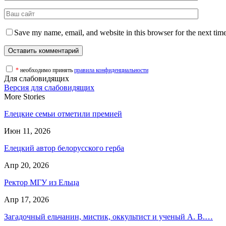
Save my name, email, and website in this browser for the next tim
*
необходимо принять
правила конфиденциальности
Для слабовидящих
Версия для слабовидящих
More Stories
Елецкие семьи отметили премией
Июн 11, 2026
Елецкий автор белорусского герба
Апр 20, 2026
Ректор МГУ из Ельца
Апр 17, 2026
Загадочный ельчанин, мистик, оккультист и ученый А. В.…