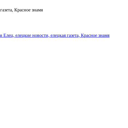
газета, Красное знамя
и Елец, елецкие новости, елецкая газета, Красное знамя