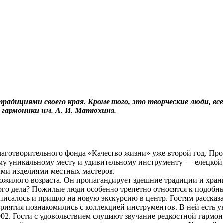
адициями своего края. Кроме того, это творческие люди, все
 гармоники им. А. И. Матюхина.
готворительного фонда «Качество жизни» уже второй год. Пров
ому уникальному месту и удивительному инструменту — елецкой
ми изделиями местных мастеров.
пожилого возраста. Он пропагандирует здешние традиции и хра
ого дела? Пожилые люди особенно трепетно относятся к подобн
исалось и пришло на новую экскурсию в центр. Гостям рассказа
приятия познакомились с коллекцией инструментов. В ней есть 
902. Гости с удовольствием слушают звучание редкостной гармон