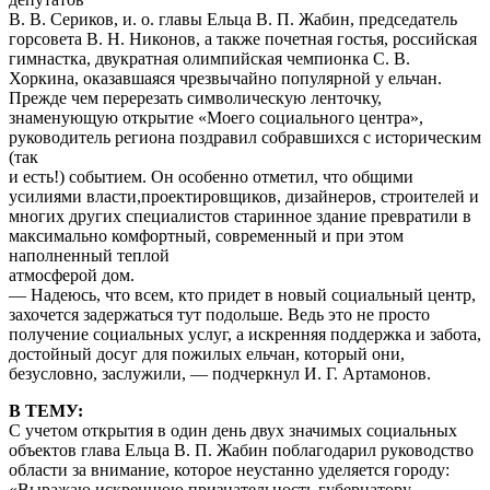
В. В. Сериков, и. о. главы Ельца В. П. Жабин, председатель
горсовета В. Н. Никонов, а также почетная гостья, российская
гимнастка, двукратная олимпийская чемпионка С. В.
Хоркина, оказавшаяся чрезвычайно популярной у ельчан.
Прежде чем перерезать символическую ленточку,
знаменующую открытие «Моего социального центра»,
руководитель региона поздравил собравшихся с историческим
(так
и есть!) событием. Он особенно отметил, что общими
усилиями власти,проектировщиков, дизайнеров, строителей и
многих других специалистов старинное здание превратили в
максимально комфортный, современный и при этом
наполненный теплой
атмосферой дом.
— Надеюсь, что всем, кто придет в новый социальный центр,
захочется задержаться тут подольше. Ведь это не просто
получение социальных услуг, а искренняя поддержка и забота,
достойный досуг для пожилых ельчан, который они,
безусловно, заслужили, — подчеркнул И. Г. Артамонов.
В ТЕМУ:
С учетом открытия в один день двух значимых социальных
объектов глава Ельца В. П. Жабин поблагодарил руководство
области за внимание, которое неустанно уделяется городу:
«Выражаю искреннюю признательность губернатору