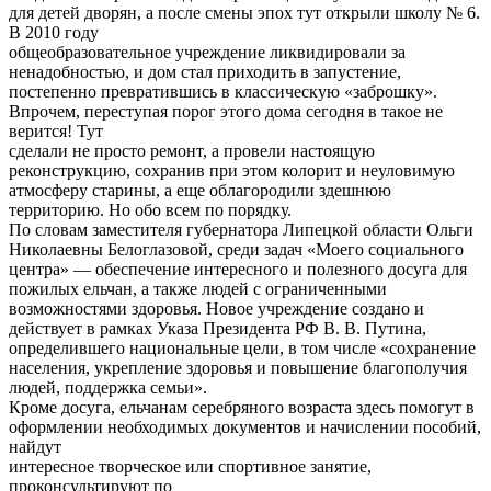
для детей дворян, а после смены эпох тут открыли школу № 6.
В 2010 году
общеобразовательное учреждение ликвидировали за
ненадобностью, и дом стал приходить в запустение,
постепенно превратившись в классическую «заброшку».
Впрочем, переступая порог этого дома сегодня в такое не
верится! Тут
сделали не просто ремонт, а провели настоящую
реконструкцию, сохранив при этом колорит и неуловимую
атмосферу старины, а еще облагородили здешнюю
территорию. Но обо всем по порядку.
По словам заместителя губернатора Липецкой области Ольги
Николаевны Белоглазовой, среди задач «Моего социального
центра» — обеспечение интересного и полезного досуга для
пожилых ельчан, а также людей с ограниченными
возможностями здоровья. Новое учреждение создано и
действует в рамках Указа Президента РФ В. В. Путина,
определившего национальные цели, в том числе «сохранение
населения, укрепление здоровья и повышение благополучия
людей, поддержка семьи».
Кроме досуга, ельчанам серебряного возраста здесь помогут в
оформлении необходимых документов и начислении пособий,
найдут
интересное творческое или спортивное занятие,
проконсультируют по