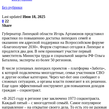
Без рубрики
Last updated
Июн 18, 2025
0
22
Share
Губернатор Липецкой области Игорь Артамонов представил
практики по повышению достатка липецких семей и
оказанию им адресной поддержки на Всероссийском форуме
«Благополучие 2030». Форум стартовал сегодня в Липецке и
продлится два дня. В нем принимает участие первый
заместитель Министра труда и социальной защиты РФ Ольга
Баталина, эксперты из более 50 регионов.
В числе успешных липецких проектов – платформа «Забота»,
к которой подключены многодетные, семьи участников СВО
и другие особые категории. Через чат-бот они сообщают о
сложных ситуациях, а органы власти помогают в их решении.
Еще один эффективный инструмент для повышения доходов
граждан – соцконтракт.
«В 2025 году в регионе уже заключено 1973 соцконтракта.
Каждый пятый – с многодетной семьёй. Самое популярное
направление – на открытие своего дела. То есть это не разовая