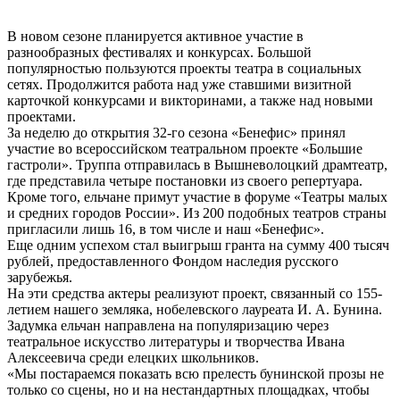
В новом сезоне планируется активное участие в
разнообразных фестивалях и конкурсах. Большой
популярностью пользуются проекты театра в социальных
сетях. Продолжится работа над уже ставшими визитной
карточкой конкурсами и викторинами, а также над новыми
проектами.
За неделю до открытия 32-го сезона «Бенефис» принял
участие во всероссийском театральном проекте «Большие
гастроли». Труппа отправилась в Вышневолоцкий драмтеатр,
где представила четыре постановки из своего репертуара.
Кроме того, ельчане примут участие в форуме «Театры малых
и средних городов России». Из 200 подобных театров страны
пригласили лишь 16, в том числе и наш «Бенефис».
Еще одним успехом стал выигрыш гранта на сумму 400 тысяч
рублей, предоставленного Фондом наследия русского
зарубежья.
На эти средства актеры реализуют проект, связанный со 155-
летием нашего земляка, нобелевского лауреата И. А. Бунина.
Задумка ельчан направлена на популяризацию через
театральное искусство литературы и творчества Ивана
Алексеевича среди елецких школьников.
«Мы постараемся показать всю прелесть бунинской прозы не
только со сцены, но и на нестандартных площадках, чтобы