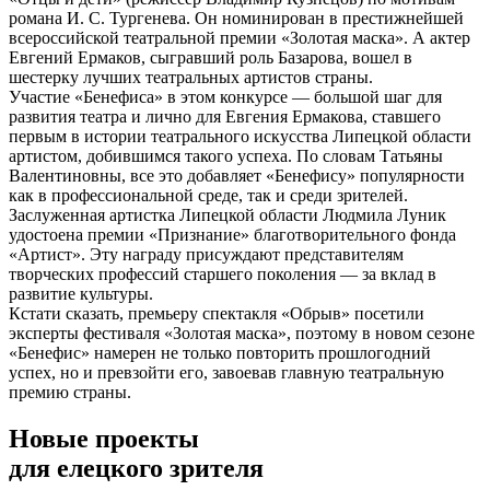
романа И. С. Тургенева. Он номинирован в престижнейшей
всероссийской театральной премии «Золотая маска». А актер
Евгений Ермаков, сыгравший роль Базарова, вошел в
шестерку лучших театральных артистов страны.
Участие «Бенефиса» в этом конкурсе — большой шаг для
развития театра и лично для Евгения Ермакова, ставшего
первым в истории театрального искусства Липецкой области
артистом, добившимся такого успеха. По словам Татьяны
Валентиновны, все это добавляет «Бенефису» популярности
как в профессиональной среде, так и среди зрителей.
Заслуженная артистка Липецкой области Людмила Луник
удостоена премии «Признание» благотворительного фонда
«Артист». Эту награду присуждают представителям
творческих профессий старшего поколения — за вклад в
развитие культуры.
Кстати сказать, премьеру спектакля «Обрыв» посетили
эксперты фестиваля «Золотая маска», поэтому в новом сезоне
«Бенефис» намерен не только повторить прошлогодний
успех, но и превзойти его, завоевав главную театральную
премию страны.
Новые проекты
для елецкого зрителя