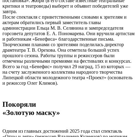
постановка». Жюри (в его составе известные театральные
критики и театроведы) выберет и объявит победителей уже
завтра.
После спектакля с приветственными словами к зрителям и
актерам обратились первый заместитель главы
администрации Ельца М. В. Селянина и зампредседателя
горсовета депутатов Е. А. Пономарева. Они вручили артистам
и работникам «Бенефиса» благодарственные письма.
Творческими планами со зрителями поделилась директор
драмтеатра Т. В. Орехова. Она отметила большой успех
прошлого сезона. Работы труппы и режиссеров были
отмечены различными премиями на фестивалях и конкурсах.
Всего за год «Бенефис» получил 29 наград, 15 из которых —
на счету заслуженного коллектива народного творчества
Липецкой области молодежного театра «Проект» (основатель
и режиссер Олег Климов).
Покоряли
«Золотую маску»
Одним из главных достижений 2025 года стал спектакль
«Отцы и дети» (режиссер Владимир Кузнецов) по мотивам