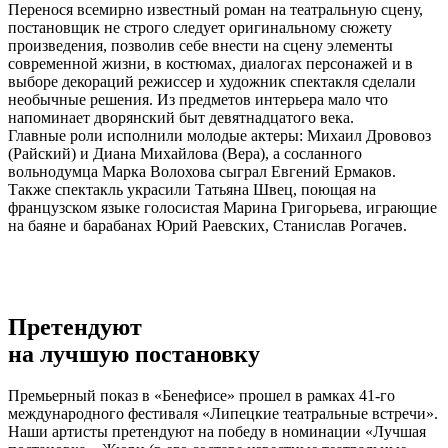
Перенося всемирно известный роман на театральную сцену,
постановщик не строго следует оригинальному сюжету
произведения, позволив себе внести на сцену элементы
современной жизни, в костюмах, диалогах персонажей и в
выборе декораций режиссер и художник спектакля сделали
необычные решения. Из предметов интерьера мало что
напоминает дворянский быт девятнадцатого века.
Главные роли исполнили молодые актеры: Михаил Дрововоз
(Райский) и Диана Михайлова (Вера), а сосланного
вольнодумца Марка Волохова сыграл Евгений Ермаков.
Также спектакль украсили Татьяна Швец, поющая на
французском языке голосистая Марина Григорьева, играющие
на баяне и барабанах Юрий Раевских, Станислав Рогачев.
Претендуют
на лучшую постановку
Премьерный показ в «Бенефисе» прошел в рамках 41-го
международного фестиваля «Липецкие театральные встречи».
Наши артисты претендуют на победу в номинации «Лучшая