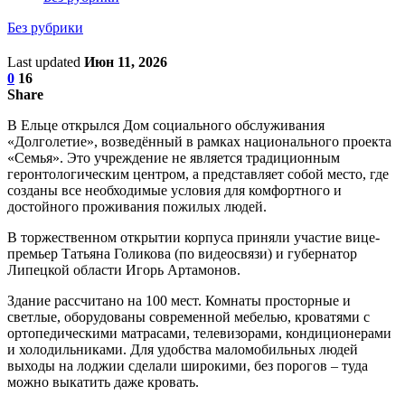
Без рубрики
Last updated
Июн 11, 2026
0
16
Share
В Ельце открылся Дом социального обслуживания
«Долголетие», возведённый в рамках национального проекта
«Семья». Это учреждение не является традиционным
геронтологическим центром, а представляет собой место, где
созданы все необходимые условия для комфортного и
достойного проживания пожилых людей.
В торжественном открытии корпуса приняли участие вице-
премьер Татьяна Голикова (по видеосвязи) и губернатор
Липецкой области Игорь Артамонов.
Здание рассчитано на 100 мест. Комнаты просторные и
светлые, оборудованы современной мебелью, кроватями с
ортопедическими матрасами, телевизорами, кондиционерами
и холодильниками. Для удобства маломобильных людей
выходы на лоджии сделали широкими, без порогов – туда
можно выкатить даже кровать.