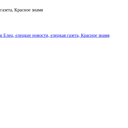
газета, Красное знамя
и Елец, елецкие новости, елецкая газета, Красное знамя