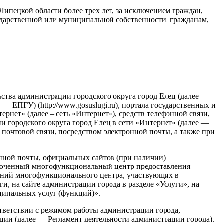
Липецкой области более трех лет, за исключением граждан,
сударственной или муниципальной собственности, гражданам,
ства администрации городского округа город Елец (далее —
— ЕПГУ) (http://www.gosuslugi.ru), портала государственных и
нет» (далее – сеть «Интернет»), средств телефонной связи,
городского округа город Елец в сети «Интернет» (далее —
м почтовой связи, посредством электронной почты, а также при
онной почты, официальных сайтов (при наличии)
омоченный многофункциональный центр предоставления
ений многофункционального центра, участвующих в
, на сайте администрации города в разделе «Услуги», на
ципальных услуг (функций)».
ответствии с режимом работы администрации города,
ии (далее — Регламент деятельности администрации города).