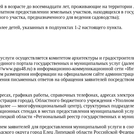
й в возрасте до восемнадцати лет, проживающие на территории 
сплатном предоставлении земельных участков, находящихся в го
ого участка, предназначенного для ведения садоводства);
ее детей, указанных в подпунктах 1-2 настоящего пункта.
слуги осуществляется комитетом архитектуры и градостроитель
единого портала государственных и муниципальных услуг (далее 
//www.pgu48.ru) в информационно-коммуникационной сети «Интер
м размещения информации на официальном сайте администрации 
авления письменных ответов на обращения заявителей посредство
ресах, графиках работы, справочных телефонах, адресах электр
нистрация города), Областного бюджетного учреждения «Уполн
(далее — многофункциональный центр), структурных подраздел
ионных стендах в местах предоставления муниципальной услуги
пецкой области «Региональный реестр государственных и муни
рием заявителей для предоставления муниципальной услуги в со
ского округа город Елец Липецкой области Российской Федерац