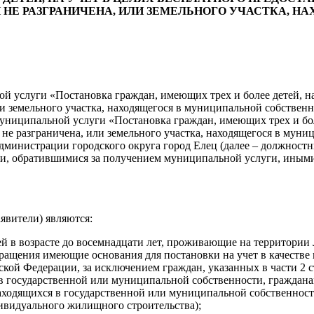
НЕ РАЗГРАНИЧЕНА, ИЛИ ЗЕМЕЛЬНОГО УЧАСТКА, 
 услуги «Постановка граждан, имеющих трех и более детей, на 
ли земельного участка, находящегося в муниципальной собственн
ниципальной услуги «Постановка граждан, имеющих трех и боле
й не разграничена, или земельного участка, находящегося в мун
министрации городского округа город Елец (далее – должностн
и, обратившимися за получением муниципальной услуги, иными
явители) являются:
й в возрасте до восемнадцати лет, проживающие на территории Л
ращения имеющие основания для постановки на учет в качестве
кой Федерации, за исключением граждан, указанных в части 2 с
в государственной или муниципальной собственности, граждана
аходящихся в государственной или муниципальной собственности
дивидуального жилищного строительства);