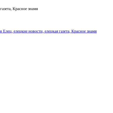
газета, Красное знамя
и Елец, елецкие новости, елецкая газета, Красное знамя