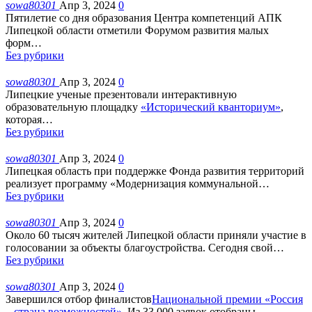
sowa80301
Апр 3, 2024
0
Пятилетие со дня образования Центра компетенций АПК
Липецкой области отметили Форумом развития малых
форм
…
Без рубрики
sowa80301
Апр 3, 2024
0
Липецкие ученые презентовали интерактивную
образовательную площадку
«
Исторический кванториум»
,
которая
…
Без рубрики
sowa80301
Апр 3, 2024
0
Липецкая область при поддержке Фонда развития территорий
реализует программу «Модернизация коммунальной
…
Без рубрики
sowa80301
Апр 3, 2024
0
Около 60 тысяч жителей Липецкой области приняли участие в
голосовании за объекты благоустройства. Сегодня свой
…
Без рубрики
sowa80301
Апр 3, 2024
0
Завершился отбор финалистов
Национальной премии
«Россия
– страна возможностей»
. Из 33 000 заявок отобраны
…