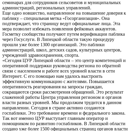
семинарах для сотрудников сельсоветов и муниципальных
администраций, региональных управлений.
Еще одно новшество, направленное на повышение доверия к
паблику – специальная метка «Госорганизация». Она
подтверждает, что страницу ведут официальные лица. Эта
мера позволит избежать появления фейковых аккаунтов.
Госметку сообщества получают путем верификации паблика
через Госуслуги. В Липецкой области такую процедуру
прошли уже более 1300 организаций. Это паблики
администраций, школ, детских садов, культурных центров,
учреждений здравоохранения, спорта.
«Сегодня ЦУР Липецкой области – это центр компетенций и
оперативной поддержки руководства региона по обратной
связи с населением и работе всех уровней власти в сети
Интернет. С его помощью нам удалось выстроить
эффективную коммуникацию с жителями. Повышается
оперативность реагирования на запросы граждан,
сокращаются сроки рассмотрения обращений. Это результат
слаженной работы Центра управления регионом и органов
власти разных уровней. Мы продолжим трудится в данном
направлении. Сегодня в стране активно создаются
госпаблики. Это требование времени и федерального закона.
Так вот именно ЦУР выступает главным оператор и
помощником по развитию госпабликов. В Липецкой области
создано уже более 1500 официальных страниц органов власти