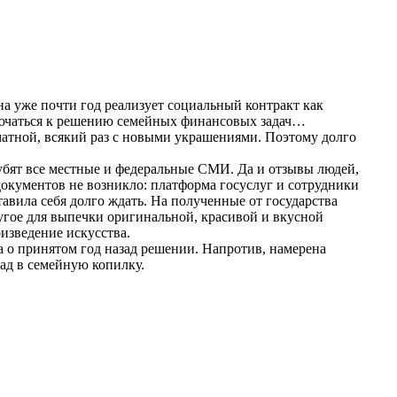
на уже почти год реализует социальный контракт как
ключаться к решению семейных финансовых задач…
матной, всякий раз с новыми украшениями. Поэтому долго
рубят все местные и федеральные СМИ. Да и отзывы людей,
окументов не возникло: платформа госуслуг и сотрудники
вила себя долго ждать. На полученные от государства
гое для выпечки оригинальной, красивой и вкусной
оизведение искусства.
ла о принятом год назад решении. Напротив, намерена
лад в семейную копилку.