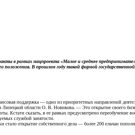
ракты в рамках нацпроекта «Малое и среднее предпринимате
го положения. В прошлом году такой формой государственной 
ансовая поддержка — одно из приоритетных направлений деяте
Липецкой области О. В. Новикова. — Это открытие своего бизне
ты. Кстати сказать, в ее рамках предусмотрено переобучение в
зуемых службой занятости.
 стало открытие собственного дела — более 200 ельчан пополн