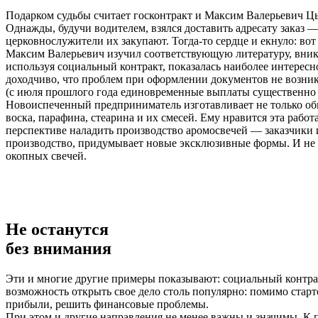
Подарком судьбы считает госконтракт и Максим Валерьевич Цыг
Однажды, будучи водителем, взялся доставить адресату заказ —
церковнослужители их закупают. Тогда-то сердце и екнуло: вот
Максим Валерьевич изучил соответствующую литературу, вник 
используя социальный контракт, показалась наиболее интересно
доходчиво, что проблем при оформлении документов не возник
(с июля прошлого года единовременные выплаты существенно в
Новоиспеченный предприниматель изготавливает не только обы
воска, парафина, стеарина и их смесей. Ему нравится эта рабо
перспективе наладить производство аромосвечей — заказчики 
производство, придумывает новые эксклюзивные формы. И не 
окопных свечей.
Не останутся
без внимания
Эти и многие другие примеры показывают: социальный контр
возможность открыть свое дело столь популярно: помимо старт
прибыли, решить финансовые проблемы.
При этом и другие направления не менее важны и значимы. К п