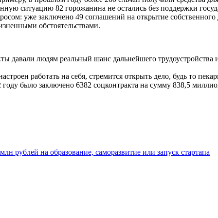
ную ситуацию 82 горожанина не остались без поддержки госуда
росом: уже заключено 49 соглашений на открытие собственного д
жизненными обстоятельствами.
ты давали людям реальный шанс дальнейшего трудоустройства и
.
астроен работать на себя, стремится открыть дело, будь то пека
2 году было заключено 6382 соцконтракта на сумму 838,5 милли
лн рублей на образование, саморазвитие или запуск стартапа