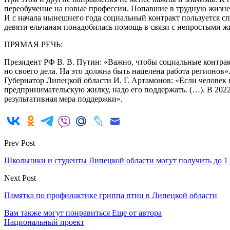
переобучение на новые профессии. Попавшие в трудную жизнен
И с начала нынешнего года социальный контракт пользуется сп
девяти ельчанам понадобилась помощь в связи с непростыми 
ПРЯМАЯ РЕЧЬ:
Президент РФ В. В. Путин: «Важно, чтобы социальные контрак
но своего дела. На это должна быть нацелена работа регионов»
Губернатор Липецкой области И. Г. Артамонов: «Если человек н
предпринимательскую жилку, надо его поддержать. (…). В 202
результативная мера поддержки».
Prev Post
Школьники и студенты Липецкой области могут получить до 1 м
Next Post
Памятка по профилактике гриппа птиц в Липецкой области
Вам также могут понравиться
Еще от автора
Национальный проект