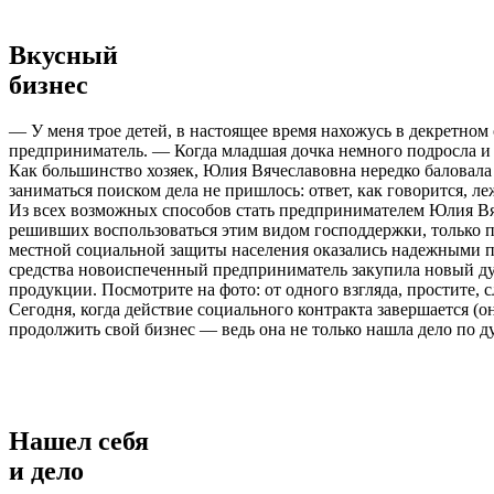
Вкусный
бизнес
— У меня трое детей, в настоящее время нахожусь в декретном 
предприниматель. — Когда младшая дочка немного подросла и
Как большинство хозяек, Юлия Вячеславовна нередко баловала
заниматься поиском дела не пришлось: ответ, как говорится, л
Из всех возможных способов стать предпринимателем Юлия Вяч
решивших воспользоваться этим видом господдержки, только п
местной социальной защиты населения оказались надежными п
средства новоиспеченный предприниматель закупила новый ду
продукции. Посмотрите на фото: от одного взгляда, простите, с
Сегодня, когда действие социального контракта завершается (о
продолжить свой бизнес — ведь она не только нашла дело по д
Нашел себя
и дело