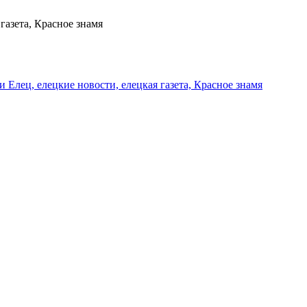
газета, Красное знамя
и Елец, елецкие новости, елецкая газета, Красное знамя