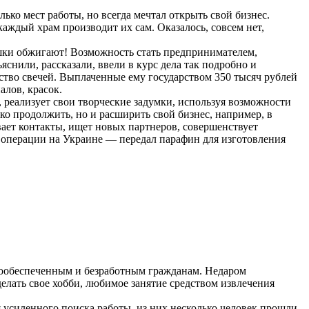
ко мест работы, но всегда мечтал открыть свой бизнес.
каждый храм производит их сам. Оказалось, совсем нет,
ршки обжигают! Возможность стать предпринимателем,
снили, рассказали, ввели в курс дела так подробно и
ство свечей. Выплаченные ему государством 350 тысяч рублей
лов, красок.
 реализует свои творческие задумки, используя возможности
ько продолжить, но и расширить свой бизнес, например, в
ает контакты, ищет новых партнеров, совершенствует
 операции на Украине — передал парафин для изготовления
лообеспеченным и безработным гражданам. Недаром
елать свое хобби, любимое занятие средством извлечения
я усиленного поиска работы, из них несколько человек прошли