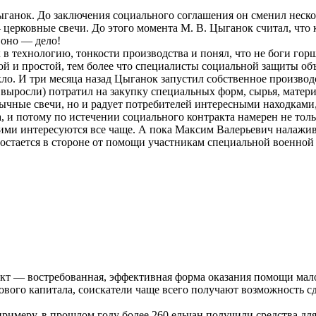
анок. До заключения социального соглашения он сменил несколь
 церковные свечи. До этого момента М. В. Цыганок считал, что 
 оно — дело!
в технологию, тонкости производства и понял, что не боги го
й и простой, тем более что специалисты социальной защиты объя
ло. И три месяца назад Цыганок запустил собственное производ
ыросли) потратил на закупку специальных форм, сырья, материа
чные свечи, но и радует потребителей интересными находками,
та, и потому по истечении социального контракта намерен не тол
ими интересуются все чаще. А пока Максим Валерьевич налажив
остается в стороне от помощи участникам специальной военной
акт — востребованная, эффективная форма оказания помощи ма
ового капитала, соискатели чаще всего получают возможность сд
римеру, в прошлом году более 260 ельчан получили средства дл