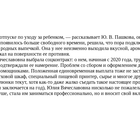
отпуске по уходу за ребенком, — рассказывает Ю. В. Пашкова, о
 появилось больше свободного времени, решила, что пора под
 родных выпечкой. Она у нее неизменно выходила вкусной, аро
ежал на поверхности ее противня.
еславовна выбрала соцконтракт: о нем, начиная с 2020 года, т
одтверждали ее намерение. Проблем со сбором и оформлением д
омощниками. Положенная единовременная выплата тоже не заста
ховой шкаф, специальный пищевой принтер, сырье и многое дру
люнки текут, хотя как-то даже жалко съедать такое настоящее пр
н заключается на год), Юлия Вяче­славовна нисколько не пожале
уше, стала им заниматься профессионально, но и вносит свой вк