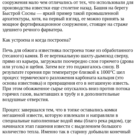
сооружения мало чем отличались от тех, что использовали для
производства известки еще столетие назад. Башня на берегу
Быстрой Сосны — яркий пример такой промышленной
архитектуры, хотя, на первый взгляд, ее можно принять за
мощное фортификационное сооружение, стоящее на страже
здешнего речного фарватера.
Как устроена и когда построена?
Печь для обжига известняка построена тоже из обработанного
(тесаного) камня. В ее вертикальную шахту-дымоход сверху,
прямо из карьера, загружали поочередно слои горючего (дрова
или уголь) и щебня. Затем все это поджигалось снизу. В
результате горения при температуре близкой к 1000°С шел
процесс термического разложения карбоната кальция (это
основа известняка) и превращения его в негашеную известь.
При этом обожженное сырье опускалось вниз против потока
горячих газов, вылетавших в трубу и в дополнительные
воздушные отверстия.
Процесс завершался тем, что в топке оставались комки
негашеной извести, которую извлекали и направляли в
специальные наполненные водой ямы (благо река рядом), где
начинался этап гашения извести с выделением большого
количество тепла. Именно так в старину добывали конечный