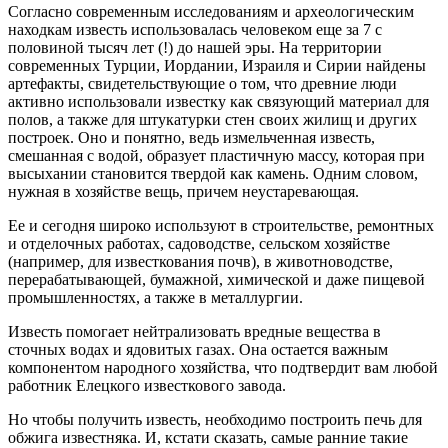
Согласно современным исследованиям и археологическим
находкам известь использовалась человеком еще за 7 с
половиной тысяч лет (!) до нашей эры. На территории
современных Турции, Иордании, Израиля и Сирии найдены
артефакты, свидетельствующие о том, что древние люди
активно использовали известку как связующий материал для
полов, а также для штукатурки стен своих жилищ и других
построек. Оно и понятно, ведь измельченная известь,
смешанная с водой, образует пластичную массу, которая при
высыхании становится твердой как камень. Одним словом,
нужная в хозяйстве вещь, причем неустаревающая.
Ее и сегодня широко используют в строительстве, ремонтных
и отделочных работах, садоводстве, сельском хозяйстве
(например, для известкования почв), в животноводстве,
перерабатывающей, бумажной, химической и даже пищевой
промышленностях, а также в металлургии.
Известь помогает нейтрализовать вредные вещества в
сточных водах и ядовитых газах. Она остается важным
компонентом народного хозяйства, что подтвердит вам любой
работник Елецкого известкового завода.
Но чтобы получить известь, необходимо построить печь для
обжига известняка. И, кстати сказать, самые ранние такие