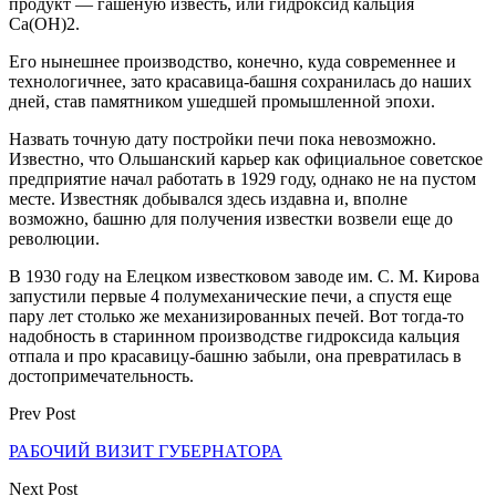
продукт — гашеную известь, или гидроксид кальция
Ca(OH)2.
Его нынешнее производство, конечно, куда современнее и
технологичнее, зато красавица-башня сохранилась до наших
дней, став памятником ушедшей промышленной эпохи.
Назвать точную дату постройки печи пока невозможно.
Известно, что Ольшанский карьер как официальное советское
предприятие начал работать в 1929 году, однако не на пустом
месте. Известняк добывался здесь издавна и, вполне
возможно, башню для получения известки возвели еще до
революции.
В 1930 году на Елецком известковом заводе им. С. М. Кирова
запустили первые 4 полумеханические печи, а спустя еще
пару лет столько же механизированных печей. Вот тогда-то
надобность в старинном производстве гидроксида кальция
отпала и про красавицу-башню забыли, она превратилась в
достопримечательность.
Prev Post
РАБОЧИЙ ВИЗИТ ГУБЕРНАТОРА
Next Post