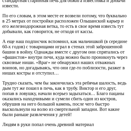
стандартная старинная печь для обжига известняка и добычи
извести.
По его словам, в этом месте ее возвели потому, что буквально
в 25 метрах от постройки расположен Ольшанский карьер и
его железнодорожная ветка, то есть в свое время известь тут
добывали, как говорится, не отходя от кассы.
А еще наш подписчик вспомнил, как мальчишкой (в середине
60-х годов) с товарищами играл в стенах этой заброшенной
башни в войну. Однажды вместе с другом они спрятались от
«фашистов» внутри печи, куда можно было проникнуть через
сквозные ниши. «Враг» не обнаружил наших отважных
воинов, но догадываясь, что они где-то поблизости, разжег в
нишах костры и отступил…
Трудно сказать, чем бы закончилась эта ребячья шалость, ведь
дым тут же пошел в печь, как в трубу. Виктор и его друг,
попав в ловушку, начали всерьез задыхаться… Благо пацаны
оказались находчивыми и сумели сбить один из костров,
обрушив на него большой камень, после чего быстро
выскользнули на волю из смертельной западни. Вот какие
были раньше развлечения у детей!
Людям в руки попал очень древний материал