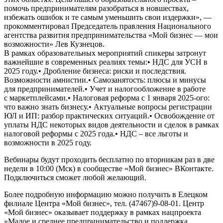
помочь предпринимателям разобраться в новшествах,
избежать ошибок и те самым уменьшить свои издержки», —
прокомментировал Председатель правления Национального
агентства развития предпринимательства «Мой бизнес — мои
возможности» Лев Кузнецов.
В рамках образовательных мероприятий спикеры затронут
важнейшие в современных реалиях темы:• НДС для УСН в
2025 году.• Дробление бизнеса: риски и последствия.
Возможности амнистии.• Самозанятость: плюсы и минусы
для предпринимателей.• Учет и налогообложение в работе
с маркетплейсами.• Налоговая реформа с 1 января 2025-ого:
что важно знать бизнесу.• Актуальные вопросы регистрации
ЮЛ и ИП: разбор практических ситуаций.• Освобождение от
уплаты НДС некоторых видов деятельности и сделок в рамках
налоговой реформы с 2025 года.• НДС – все льготы и
возможности в 2025 году.
Вебинары будут проходить бесплатно по вторникам раз в две
недели в 10:00 (Мск) в сообществе «Мой бизнес» ВКонтакте.
Подключиться сможет любой желающий.
Более подробную информацию можно получить в Елецком
филиале Центра «Мой бизнес», тел. (47467)9-08-01. Центр
«Мой бизнес» оказывает поддержку в рамках нацпроекта
«Малое и среднее предпринимательство и поддержка