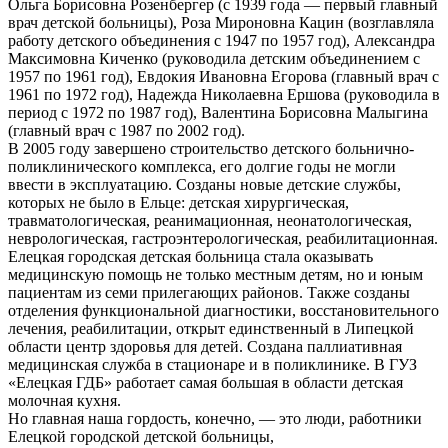
8.
Ольга Борисовна Розенбергер (с 1939 года — первый главный
врач детской больницы), Роза Мироновна Кацин (возглавляла
работу детского объединения с 1947 по 1957 год), Александра
Максимовна Киченко (руководила детским объединением с
1957 по 1961 год), Евдокия Ивановна Егорова (главный врач с
1961 по 1972 год), Надежда Николаевна Ершова (руководила в
период с 1972 по 1987 год), Валентина Борисовна Малыгина
(главный врач с 1987 по 2002 год).
В 2005 году завершено строительство детского больнично-
поликлинического комплекса, его долгие годы не могли
ввести в эксплуатацию. Созданы новые детские службы,
которых не было в Ельце: детская хирургическая,
травматологическая, реанимационная, неонатологическая,
неврологическая, гастроэнтерологическая, реабилитационная.
Елецкая городская детская больница стала оказывать
медицинскую помощь не только местным детям, но и юным
пациентам из семи прилегающих районов. Также созданы
отделения функциональной диагностики, восстановительного
лечения, реабилитации, открыт единственный в Липецкой
области центр здоровья для детей. Создана паллиативная
медицинская служба в стационаре и в поликлинике. В ГУЗ
«Елецкая ГДБ» работает самая большая в области детская
молочная кухня.
Но главная наша гордость, конечно, — это люди, работники
Елецкой городской детской больницы,