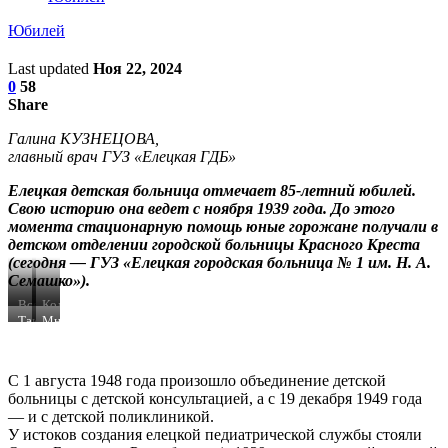
Юбилей
Last updated
Ноя 22, 2024
0
58
Share
Галина КУЗНЕЦОВА,
главный врач ГУЗ «Елецкая ГДБ»
Елецкая детская больница отмечает 85-летний юбилей.
Свою историю она ведет с ноября 1939 года. До этого
момента стационарную помощь юные горожане получали в
детском отделении городской больницы Красного Креста
(сегодня — ГУЗ «Елецкая городская больница № 1 им. Н. А.
Семашко»).
Все
Коллектив
фото
Так
детской
Многие
из
сейчас
больницы
ельчане
архива
выглядит
помнят
в
ГУЗ
детский
1957
детскую
С 1 августа 1948 года произошло объединение детской
«Елецкая
больнично-
больницу
г.
больницы с детской консультацией, а с 19 декабря 1949 года
ГДБ».
поликлинический
на
— и с детской поликлиникой.
комплекс.
ул.
Коммунаров,
У истоков создания елецкой педиатрической службы стояли