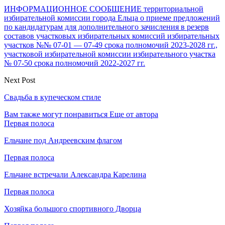
ИНФОРМАЦИОННОЕ СООБЩЕНИЕ территориальной
избирательной комиссии города Ельца о приеме предложений
по кандидатурам для дополнительного зачисления в резерв
составов участковых избирательных комиссий избирательных
участков №№ 07-01 — 07-49 срока полномочий 2023-2028 гг.,
участковой избирательной комиссии избирательного участка
№ 07-50 срока полномочий 2022-2027 гг.
Next Post
Свадьба в купеческом стиле
Вам также могут понравиться
Еще от автора
Первая полоса
Ельчане под Андреевским флагом
Первая полоса
Ельчане встречали Александра Карелина
Первая полоса
Хозяйка большого спортивного Дворца