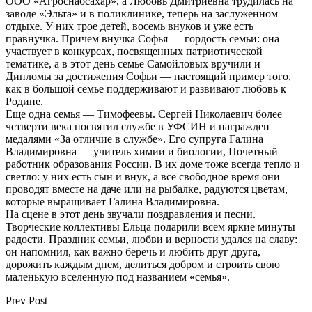
ООО «Агроснабсахар», а Любовь Дмитриевна трудилась на
заводе «Эльта» и в поликлинике, теперь на заслуженном
отдыхе. У них трое детей, восемь внуков и уже есть
правнучка. Причем внучка Софья — гордость семьи: она
участвует в конкурсах, посвященных патриотической
тематике, а в этот день семье Самойловых вручили и
Дипломы за достижения Софьи — настоящий пример того,
как в большой семье поддерживают и развивают любовь к
Родине.
Еще одна семья — Тимофеевы. Сергей Николаевич более
четверти века посвятил службе в УФСИН и награжден
медалями «За отличие в службе». Его супруга Галина
Владимировна — учитель химии и биологии, Почетный
работник образования России. В их доме тоже всегда тепло и
светло: у них есть сын и внук, а все свободное время они
проводят вместе на даче или на рыбалке, радуются цветам,
которые выращивает Галина Владимировна.
На сцене в этот день звучали поздравления и песни.
Творческие коллективы Ельца подарили всем яркие минуты
радости. Праздник семьи, любви и верности удался на славу:
он напомнил, как важно беречь и любить друг друга,
дорожить каждым днем, делиться добром и строить свою
маленькую вселенную под названием «семья».
Prev Post