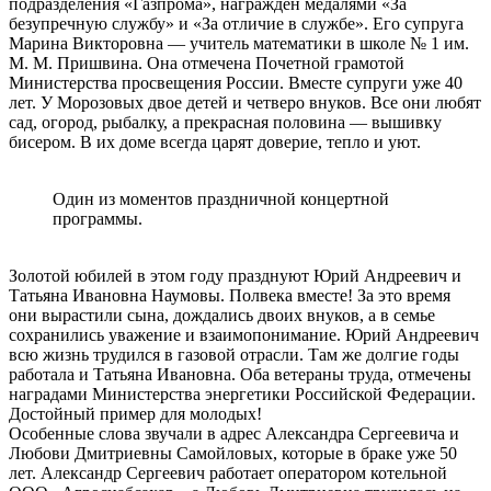
подразделения «Газпрома», награжден медалями «За
безупречную службу» и «За отличие в службе». Его супруга
Марина Викторовна — учитель математики в школе № 1 им.
М. М. Пришвина. Она отмечена Почетной грамотой
Министерства просвещения России. Вместе супруги уже 40
лет. У Морозовых двое детей и четверо внуков. Все они любят
сад, огород, рыбалку, а прекрасная половина — вышивку
бисером. В их доме всегда царят доверие, тепло и уют.
Один из моментов праздничной концертной
программы.
Золотой юбилей в этом году празднуют Юрий Андреевич и
Татьяна Ивановна Наумовы. Полвека вместе! За это время
они вырастили сына, дождались двоих внуков, а в семье
сохранились уважение и взаимопонимание. Юрий Андреевич
всю жизнь трудился в газовой отрасли. Там же долгие годы
работала и Татьяна Ивановна. Оба ветераны труда, отмечены
наградами Министерства энергетики Российской Федерации.
Достойный пример для молодых!
Особенные слова звучали в адрес Александра Сергеевича и
Любови Дмитриевны Самойловых, которые в браке уже 50
лет. Александр Сергеевич работает оператором котельной