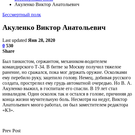
Акуленко Виктор Анатольевич
Бессмертный полк
Акуленко Виктор Анатольевич
Last updated
Янв 28, 2020
0
530
Share
Был танкистом, сержантом, механиком-водителем
командирского Т-34. В битве за Москву получил тяжелое
ранение, но сражался, пока мог держать оружие. Осколками
ему перебило руку, зацепило голову. Немец, добивая русского
солдата, прострелил ему грудь автоматной очередью. Но В. А.
Акуленко выжил, в госпитале его спасли. В 19 лет стал
инвалидом. Один осколок так и остался в голове, причиняя до
конца жизни мучительную боль. Несмотря на недуг, Виктор
Анатольевич много работал, он был заместителем редактора
«КЗ».
Prev Post