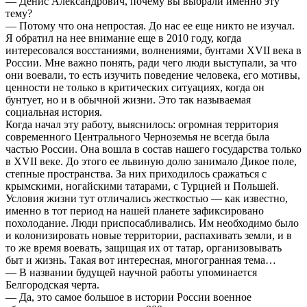
— Денис Александрович, почему вы выбрали именно эту
черты.
тему?
— Потому что она непростая. До нас ее еще никто не изучал.
Я обратил на нее внимание еще в 2010 году, когда
интересовался восстаниями, волнениями, бунтами XVII века в
России. Мне важно понять, ради чего люди выступали, за что
они воевали, то есть изучить поведение человека, его мотивы,
ценности не только в критических ситуациях, когда он
бунтует, но и в обычной жизни. Это так называемая
социальная история.
Когда начал эту работу, выяснилось: огромная территория
современного Центрального Черноземья не всегда была
частью России. Она вошла в состав нашего государства только
в XVII веке. До этого ее львиную долю занимало Дикое поле,
степные пространства. За них приходилось сражаться с
крымскими, ногайскими татарами, с Турцией и Польшей.
Условия жизни тут отличались жесткостью — как известно,
именно в тот период на нашей планете зафиксировано
похолодание. Люди приспосабливались. Им необходимо было
и колонизировать новые территории, распахивать земли, и в
то же время воевать, защищая их от татар, организовывать
быт и жизнь. Такая вот интересная, многогранная тема…
— В названии будущей научной работы упоминается
Белгородская черта.
— Да, это самое большое в истории России военное