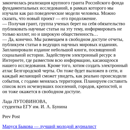
закончилась реализация крупного гранта Российского фонда
фундаментальных исследований, в рамках которого мы
изучали как раз поведенческие модели человека. Можно
сказать, что новый проект — его продолжение.
— Получая грант, группа ученых берет на себя обязательство
пуб­ликовать научные статьи на эту тему, информировать не
только коллег, но и широкую общественность…
— Да, конечно. Мы размещаем в свободном доступе отчеты,
публикуем статьи в ведущих научных мировых изданиях.
Запланировали издание небольшой книги, посвященной
социальной истории. Задействуем электронный ресурс в
Интернете, где разместим всю информацию, касающуюся
нашего исследования. Кроме того, хотим создать электронный
атлас Белгородской черты. Он тоже будет выложен в сети, и
каждый желающий сможет увидеть, как реально происходили
события, с годами менялась территория. Планируем составить
список всех исчезнувших поселений, городов, крепостей, и
он тоже окажется в свободном доступе.
Лада ЛУТОВИНОВА,
студентка ЕГУ им. И. А. Бунина
Prev Post
Маруся Быкова — лучший молодой журналист