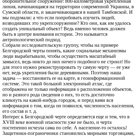
оборонительное сооружение: 800-километровая укрепленная
линия, начинающаяся на территории современной Украины, в
Сумской области, и заканчивающаяся в нашей Тамбовской. И
мы подумали: а что если попробовать изучить людей,
возводивших это укрепсооружение? Кто они, как им удалось
создать уникальный объект? Ведь именно человек должен
быть в центре внимания истории. Это называется
антропологический подход.
Собрали исследовательскую группу, чтобы на примере
Белгородской черты понять, какие социальные механизмы
люди вырабатывали, чтобы осуществить масштабный
замысел, ведь никто до них ничего подобного не строил! Но
для этого нужно реконструировать ту самую черту — ее уже
нет, ведь укрепления были деревянными. Поэтому наша
задача — восстановить ее на карте, в геоинформационной
системе. Это такой большой электронный атлас, где
отображена не только информация о расположении объектов,
но и разного рода сведения о них, то есть достаточно
кликнуть на какой-нибудь городок, и перед вами вся
информация о том, когда он появился, численность населения,
его состав и т. д.
Интерес к Белгородской черте определяется еще и тем, что в
XVIII веке военной опасности уже не было, и черта
постепенно исчезла сама по себе. А население-то осталось!
Защитники-пограничники становились мирными торговцами,