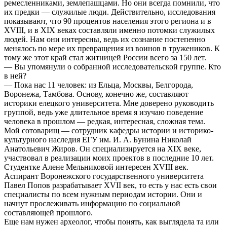
ремесленниками, землепашцами. Но они всегда помнили, что
их предки — служилые люди. Действительно, исследования
показывают, что 90 процентов населения этого региона и в
XVIII, и в XIX веках составляли именно потомки служилых
людей. Нам они интересны, ведь их сознание постепенно
менялось по мере их превращения из воинов в тружеников. К
тому же этот край стал житницей России всего за 150 лет.
— Вы упомянули о собранной исследовательской группе. Кто
в ней?
— Пока нас 11 человек: из Ельца, Москвы, Белгорода,
Воронежа, Тамбова. Основу, конечно же, составляют
историки елецкого университета. Мне доверено руководить
группой, ведь уже длительное время я изучаю поведение
человека в прошлом — редкая, интересная, сложная тема.
Мой сотоварищ — сотрудник кафед­ры истории и историко-
культурного наследия ЕГУ им. И. А. Бунина Николай
Анатольевич Жиров. Он специализируется на XIX веке,
участвовал в реализации моих проектов в последние 10 лет.
Студентке Алене Мельниковой интересен XVIII век.
Аспирант Воронежского государственного университета
Павел Попов разрабатывает XVII век, то есть у нас есть свои
специалисты по всем нужным периодам истории. Они и
начнут прослеживать информацию по социальной
составляющей прошлого.
Еще нам нужен археолог, чтобы понять, как выглядела та или