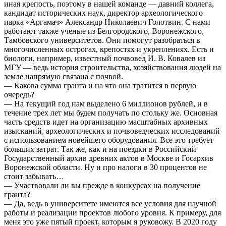
иная крепость, поэтому в нашей команде — давний коллега,
кандидат исторических наук, директор археологического
парка «Аргамач» Александр Николаевич Голотвин. С нами
работают также ученые из Белгородского, Воронежского,
Тамбовского университетов. Они помогут разобраться в
многочисленных острогах, крепостях и укреплениях. Есть и
биологи, например, известный почвовед И. В. Ковалев из
МГУ — ведь история строительства, хозяйствования людей на
земле напрямую связана с почвой.
— Какова сумма гранта и на что она тратится в первую
очередь?
— На текущий год нам выделено 6 миллионов рублей, и в
течение трех лет мы будем получать по стольку же. Основная
часть средств идет на организацию масштабных архивных
изысканий, археологических и почвоведческих исследований
с использованием новейшего оборудования. Все это требует
больших затрат. Так же, как и на поездки в Российский
Государственный архив древних актов в Москве и Госархив
Воронежской области. Ну и про налоги в 30 процентов не
стоит забывать…
— Участвовали ли вы прежде в конкурсах на получение
гранта?
— Да, ведь в университете имеются все условия для научной
работы и реализации проектов любого уровня. К примеру, для
меня это уже пятый проект, которым я руковожу. В 2020 году