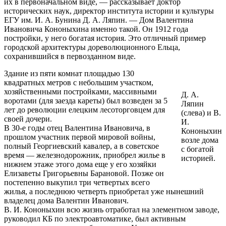
их в первоначальном виде, — рассказывает доктор
исторических наук, директор института истории и культуры
ЕГУ им. И. А. Бунина Д. А. Ляпин. — Дом Валентина
Ивановича Кононыхина именно такой. Он 1912 года
постройки, у него богатая история. Это отличный пример
городской архитектуры дореволюционного Ельца,
сохранившийся в первозданном виде.
Здание из пяти комнат площадью 130
квадратных метров с небольшим участком,
хозяйственными постройками, массивными
Д. А.
воротами (для заезда кареты) был возведен за 5
Ляпин
лет до революции елецким лесоторговцем для
(слева) и В.
своей дочери.
И.
В 30-е годы отец Валентина Ивановича, в
Кононыхин
прошлом участник первой мировой войны,
возле дома
полный Георгиевский кавалер, а в советское
с богатой
время — железнодорожник, приобрел жилье в
историей.
нижнем этаже этого дома еще у его хозяйки
Елизаветы Григорьевны Барановой. Позже он
постепенно выкупил три четвертых всего
жилья, а последнюю четверть приобретал уже нынешний
владелец дома Валентин Иванович.
В. И. Кононыхин всю жизнь отработал на элементном заводе,
руководил КБ по электроавтоматике, был активным