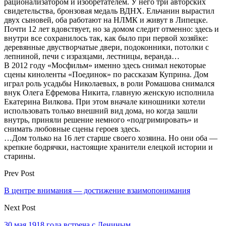
рационализатором и изобретателем. У него три авторских
свидетельства, бронзовая медаль ВДНХ. Ельчанин вырастил
двух сыновей, оба работают на НЛМК и живут в Липецке.
Почти 12 лет вдовствует, но за домом следит отменно: здесь и
внутри все сохранилось так, как было при первой хозяйке:
деревянные двустворчатые двери, подоконники, потолки с
лепниной, печи с изразцами, лестницы, веранда…
В 2012 году «Мосфильм» именно здесь снимал некоторые
сцены киноленты «Поединок» по рассказам Куприна. Дом
играл роль усадьбы Николаевых, в роли Ромашова снимался
внук Олега Ефремова Никита, главную женскую исполнила
Екатерина Вилкова. При этом вначале киношники хотели
использовать только внешний вид дома, но когда зашли
внутрь, приняли решение немного «подгримировать» и
снимать любовные сцены героев здесь.
…Дом только на 16 лет старше своего хозяина. Но они оба —
крепкие бодрячки, настоящие хранители елецкой истории и
старины.
Prev Post
В центре внимания — достижение взаимопонимания
Next Post
30 мая 1918 года встреча с Лениным