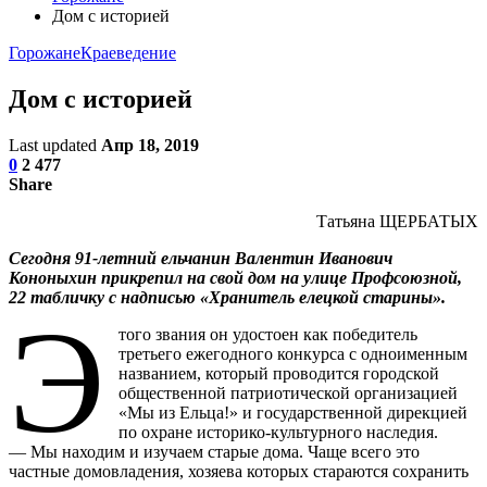
Дом с историей
Горожане
Краеведение
Дом с историей
Last updated
Апр 18, 2019
0
2 477
Share
Татьяна ЩЕРБАТЫХ
Сегодня 91-летний ельчанин Валентин Иванович
Кононыхин прикрепил на свой дом на улице Проф­союзной,
22 табличку с надписью «Хранитель елецкой старины».
Э
того звания он удостоен как победитель
третьего ежегодного конкурса с одноименным
названием, который проводится городской
общественной патриотической организацией
«Мы из Ельца!» и государственной дирекцией
по охране историко-культурного наследия.
— Мы находим и изучаем старые дома. Чаще всего это
частные домовладения, хозяева которых стараются сохранить