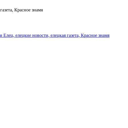
газета, Красное знамя
и Елец, елецкие новости, елецкая газета, Красное знамя