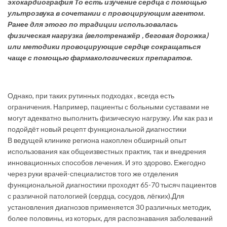
эхокардиография То есть изучение сердца с помощью
ультрозвука в сочетании с провоцирующим агентом.
Ранее для этого по традиции использовалась
физическая нагрузка (велотренажёр , беговая дорожка)
или методики провоцирующие сердце сокращаться
чаще с помощью фармакологических препаратов.
Однако, при таких рутинных подходах , всегда есть
ограничения. Например, пациенты с больными суставами не
могут адекватно выполнить физическую нагрузку. Им как раз и
подойдёт новый рецепт функциональной диагностики
В ведущей клинике региона накоплен обширный опыт
использования как общеизвестных практик, так и внедрения
инновационных способов лечения. И это здорово. Ежегодно
через руки врачей-специалистов того же отделения
функциональной диагностики проходят 65-70 тысяч пациентов
с различной патологией (сердца, сосудов, лёгких).Для
установления диагнозов применяется 30 различных методик,
более половины, из которых, для распознавания заболеваний