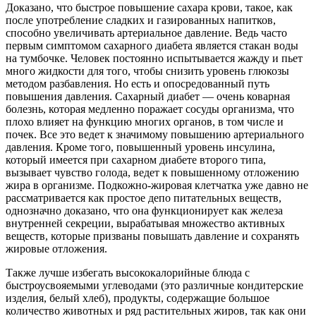
Доказано, что быстрое повышение сахара крови, такое, как
после употребление сладких и газированных напитков,
способно увеличивать артериальное давление. Ведь часто
первым симптомом сахарного диабета является стакан воды
на тумбочке. Человек постоянно испытывается жажду и пьет
много жидкости для того, чтобы снизить уровень глюкозы
методом разбавления. Но есть и опосредованный путь
повышения давления. Сахарный диабет — очень коварная
болезнь, которая медленно поражает сосуды организма, что
плохо влияет на функцию многих органов, в том числе и
почек. Все это ведет к значимому повышению артериального
давления. Кроме того, повышенный уровень инсулина,
который имеется при сахарном диабете второго типа,
вызывает чувство голода, ведет к повышенному отложению
жира в организме. Подкожно-жировая клетчатка уже давно не
рассматривается как простое депо питательных веществ,
однозначно доказано, что она функционирует как железа
внутренней секреции, вырабатывая множество активных
веществ, которые призваны повышать давление и сохранять
жировые отложения.
Также лучше избегать высококалорийные блюда с
быстроусвояемыми углеводами (это различные кондитерские
изделия, белый хлеб), продукты, содержащие большое
количество животных и ряд растительных жиров, так как они