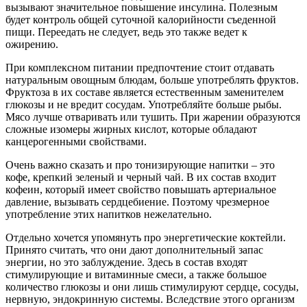
вызывают значительное повышение инсулина. Полезным
будет контроль общей суточной калорийности съеденной
пищи. Переедать не следует, ведь это также ведет к
ожирению.
При комплексном питании предпочтение стоит отдавать
натуральным овощным блюдам, больше употреблять фруктов.
Фруктоза в их составе является естественным заменителем
глюкозы и не вредит сосудам. Употребляйте больше рыбы.
Мясо лучше отваривать или тушить. При жарении образуются
сложные изомеры жирных кислот, которые обладают
канцерогенными свойствами.
Очень важно сказать и про тонизирующие напитки – это
кофе, крепкий зеленый и черный чай. В их состав входит
кофеин, который имеет свойство повышать артериальное
давление, вызывать сердцебиение. Поэтому чрезмерное
употребление этих напитков нежелательно.
Отдельно хочется упомянуть про энергетические коктейли.
Принято считать, что они дают дополнительный запас
энергии, но это заблуждение. Здесь в состав входят
стимулирующие и витаминные смеси, а также большое
количество глюкозы и они лишь стимулируют сердце, сосуды,
нервную, эндокринную системы. Вследствие этого организм