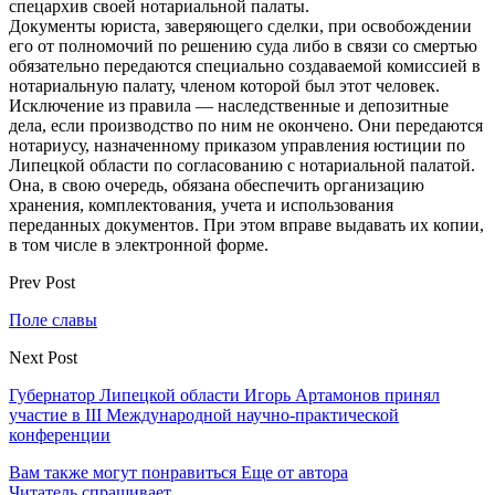
спецархив своей нотариальной палаты.
Документы юриста, заверяющего сделки, при освобождении
его от полномочий по решению суда либо в связи со смертью
обязательно передаются специально создаваемой комиссией в
нотариальную палату, членом которой был этот человек.
Исключение из правила — наследственные и депозитные
дела, если производство по ним не окончено. Они передаются
нотариусу, назначенному приказом управления юстиции по
Липецкой области по согласованию с нотариальной палатой.
Она, в свою очередь, обязана обеспечить организацию
хранения, комплектования, учета и использования
переданных документов. При этом вправе выдавать их копии,
в том числе в электронной форме.
Prev Post
Поле славы
Next Post
Губернатор Липецкой области Игорь Артамонов принял
участие в III Международной научно-практической
конференции
Вам также могут понравиться
Еще от автора
Читатель спрашивает