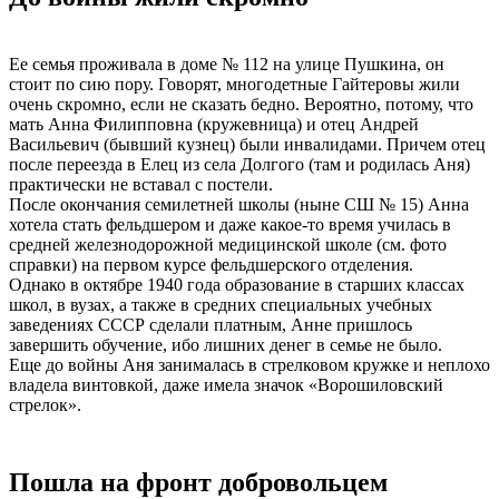
Ее семья проживала в доме № 112 на улице Пушкина, он
стоит по сию пору. Говорят, многодетные Гайтеровы жили
очень скромно, если не сказать бедно. Вероятно, потому, что
мать Анна Филипповна (кружевница) и отец Андрей
Васильевич (бывший кузнец) были инвалидами. Причем отец
после переезда в Елец из села Долгого (там и родилась Аня)
практически не вставал с постели.
После окончания семилетней школы (ныне СШ № 15) Анна
хотела стать фельдшером и даже какое-то время училась в
средней железнодорожной медицинской школе (см. фото
справки) на первом курсе фельдшерского отделения.
Однако в октябре 1940 года образование в старших классах
школ, в вузах, а также в средних специальных учебных
заведениях СССР сделали платным, Анне пришлось
завершить обучение, ибо лишних денег в семье не было.
Еще до войны Аня занималась в стрелковом кружке и неплохо
владела винтовкой, даже имела значок «Ворошиловский
стрелок».
Пошла на фронт добровольцем