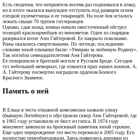
Есть сведения, что неприятель восемь раз поднимался в атаку,
но в итоге оказался вынужден отступить под разящим огнем
елецкой пулеметчицы и ее товарищей. На поле боя остались
лежать свыше 70 трупов гитлеровцев.
Однако, сдав назад, немцы начали ожесточенный обстрел
позиций красноармейцев из минометов. Один из снарядов
разорвался возле Ани Гайтеровой. Ее накрыло осколками.
Раны оказались смертельными. По легенде, последними
словами юной ельчанки были: «Умираю за любимую Родину».
Так погибла семнадцатилетняя Аня Гайтерова.
Ее похоронили в братской могиле в Русском Броде. Сегодня
тут небольшой мемориал, где покоится прах наших воинов. А.
А. Гайтерову посмертно наградили орденом Боевого
Красного Знамени.
Память о ней
В Ельце в честь отважной комсомолки назвали улицу
(бывшую Литейную) и обустроили сквер Ани Гайтеровой, где
в 1965 году установили ее бюст из гипса. В 1974 году
монумент заменили на бронзовый памятник юной героине.
Еще одно перерождение это место пережило в 2005 году. Его
полностью переоборудовали. Здесь появились дорожки из