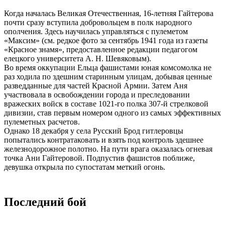
Когда началась Великая Отечественная, 16-летняя Гайтерова
почти сразу вступила добровольцем в полк народного
ополчения. Здесь научилась управляться с пулеметом
«Максим» (см. редкое фото за сентябрь 1941 года из газеты
«Красное знамя», предоставленное редакции педагогом
елецкого университета А. Н. Шевяковым).
Во время оккупации Ельца фашистами юная комсомолка не
раз ходила по здешним старинным улицам, добывая ценные
разведданные для частей Красной Армии. Затем Аня
участвовала в освобождении города и преследовании
вражеских войск в составе 1021-го полка 307-й стрелковой
дивизии, став первым номером одного из самых эффективных
пулеметных расчетов.
Однако 18 декабря у села Русский Брод гитлеровцы
попытались контратаковать и взять под контроль здешнее
железнодорожное полотно. На пути врага оказалась огневая
точка Ани Гайтеровой. Подпустив фашистов поближе,
девушка открыла по супостатам меткий огонь.
Последний бой