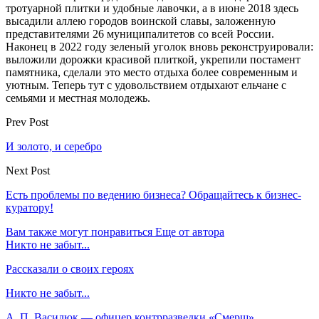
тротуарной плитки и удобные лавочки, а в июне 2018 здесь
высадили аллею городов воинской славы, заложенную
представителями 26 муниципалитетов со всей России.
Наконец в 2022 году зеленый уголок вновь реконструировали:
выложили дорожки красивой плиткой, укрепили постамент
памятника, сделали это место отдыха более современным и
уютным. Теперь тут с удовольствием отдыхают ельчане с
семьями и местная молодежь.
Prev Post
И золото, и серебро
Next Post
Есть проблемы по ведению бизнеса? Обращайтесь к бизнес-
куратору!
Вам также могут понравиться
Еще от автора
Никто не забыт...
Рассказали о своих героях
Никто не забыт...
А. П. Василюк — офицер контрразведки «Смерш»