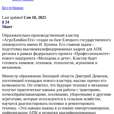
Без рубрики
Last updated
Сен 10, 2025
0
24
Share
Образовательно-производственный кластер
«АгроХимБиоТех» создан на базе Елецкого государственного
университета имени И. Бунина. Его главная задача –
подготовка высококвалифицированных кадров для АПК
региона в рамках федерального проекта «Профессионалитет»
нового нацпроекта «Молодежь и дети». Кластер будет
готовить химиков, техников, технологов, агрономов и
механиков.
Министр образования Липецкой области Дмитрий Демихов,
посетивший площадки нового кластера, высоко оценил его
возможности. Он отметил, что будущие техники и механики
получат практические навыки для работы с тракторами,
почвообрабатывающими, посевными, уборочными и другими
агрегатами, которые используются в сельском хозяйстве,
научатся диагностировать поломки и ремонтировать
технику. «Эти навыки важны в условиях импортозамещения,
цифровизации АПК и нехватки квалифицированных