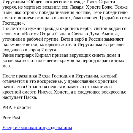
Иерусалим «Общее воскресение прежде Твоея Страсти
уверяя, из мертвых воздвигл еси Лазаря, Христе Боже. Темже
и мы, яко отроцы победы знамения носяще, Тебе победителю
смерти вопием: осанна в вышних, благословен Грядый во имя
Господне».
После этого нужно трижды окропить вербы святой водой со
словами: «Во имя Отца и Сына и Святаго Духа. Аминь»,
уточнили в рабочей группе. Ветви верб в России заменяют
пальмовые ветви, которыми жители Иерусалима встречали
входящего в город Иисуса.
Ранее патриарх Кирилл призвал верующих сидеть дома и
воздержаться от посещения храмов на период карантинных
мер.
После праздника Входа Господня в Иерусалим, который
отмечается в это воскресенье, у православных христиан
начинается Страстная неделя в память о страданиях и
крестной смерти Иисуса Христа, а в следующее воскресенье
наступает Пасха.
РИА Новости
Prev Post
Елецкие монахини-рукодельницы