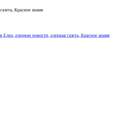
газета, Красное знамя
и Елец, елецкие новости, елецкая газета, Красное знамя