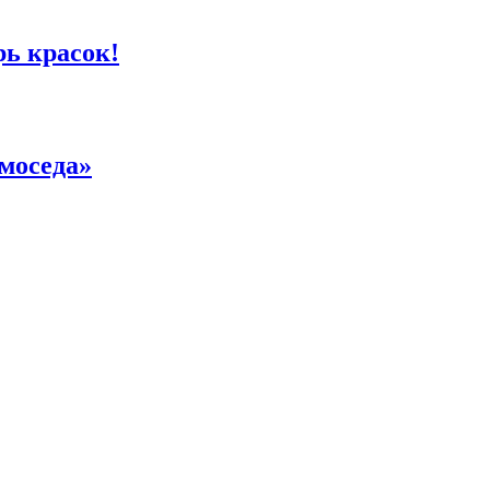
рь красок!
моседа»