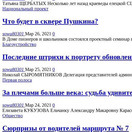
Татьяна ЩЕРБАТЫХ
Несколько лет назад краеведы елецкой 
Национальный проект
Что будет в сквере Пушкина?
sowa80301
Мар 26, 2021
0
В Доме пионеров и школьников состоялся проектный семинар 
Благоустройство
Последние штрихи к портрету обновле
sowa80301
Мар 25, 2021
0
Николай СЫРОМЯТНИКОВ
Делегация представителей админ
Первая полоса
За плечами больше века: судьба удивит
sowa80301
Мар 24, 2021
0
Елизавета КУКУЗОВА
Ельчанку Александру Макаровну Карасев
Общество
Сюрпризы от водителей маршрута № 7