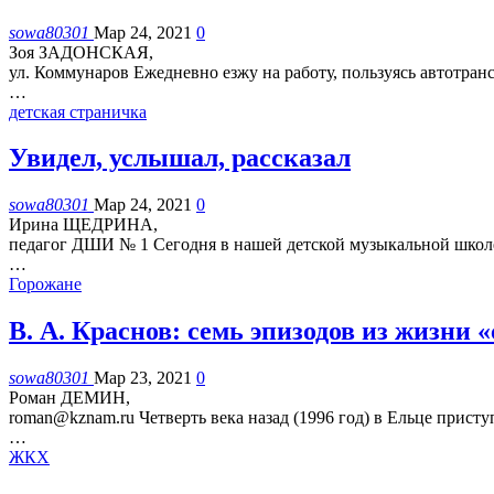
sowa80301
Мар 24, 2021
0
Зоя ЗАДОНСКАЯ,
ул. Коммунаров
Ежедневно езжу на работу, пользуясь автотра
…
детская страничка
Увидел, услышал, рассказал
sowa80301
Мар 24, 2021
0
Ирина ЩЕДРИНА,
педагог ДШИ № 1
Сегодня в нашей детской музыкальной школ
…
Горожане
В. А. Краснов: семь эпизодов из жизни 
sowa80301
Мар 23, 2021
0
Роман ДЕМИН,
roman@kznam.ru
Четверть века назад (1996 год) в Ельце прист
…
ЖКХ