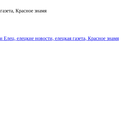
газета, Красное знамя
и Елец, елецкие новости, елецкая газета, Красное знамя