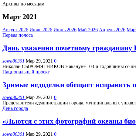
Архивы по месяцам
Март 2021
Август 2026
Июль 2026
Июнь 2026
Май 2026
Апрель 2026
Мар
Первая полоса
Дань уважения почетному гражданину 
sowa80301
Мар 29, 2021
0
Николай СЫРОМЯТНИКОВ
Накануне 103-й годовщины со дн
Национальный проект
Зримые недоделки обещает исправить 
sowa80301
Мар 29, 2021
0
Представители администрации города, муниципальных управле
День города
«Льются с этих фотографий океаны б
sowa80301
Мар 29, 2021
0