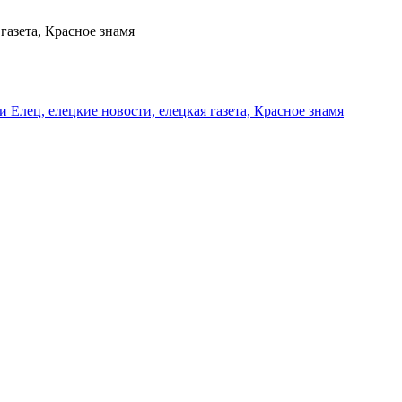
газета, Красное знамя
и Елец, елецкие новости, елецкая газета, Красное знамя