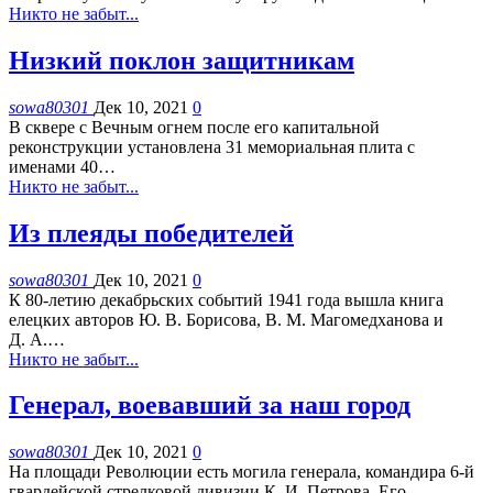
Никто не забыт...
Низкий поклон защитникам
sowa80301
Дек 10, 2021
0
В сквере с Вечным огнем после его капитальной
реконструкции установлена 31 мемориальная плита с
именами 40
…
Никто не забыт...
Из плеяды победителей
sowa80301
Дек 10, 2021
0
К 80-летию декабрьских событий 1941 года вышла книга
елецких авторов Ю. В. Борисова, В. М. Магомедханова и
Д. А.
…
Никто не забыт...
Генерал, воевавший за наш город
sowa80301
Дек 10, 2021
0
На площади Революции есть могила генерала, командира 6-й
гвардейской стрелковой дивизии К. И. Петрова. Его
…