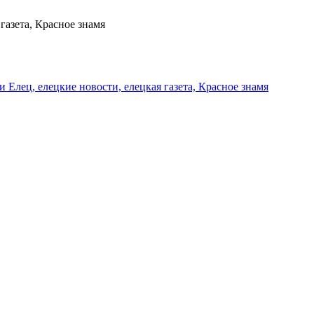
газета, Красное знамя
и Елец, елецкие новости, елецкая газета, Красное знамя