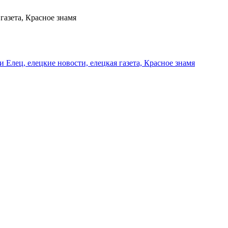
газета, Красное знамя
и Елец, елецкие новости, елецкая газета, Красное знамя