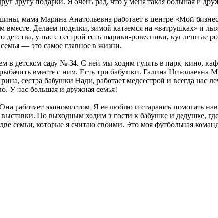
уг другу подарки. Я очень рад, что у меня такая большая и дру
ны, мама Марина Анатольевна работает в центре «Мой бизнес»
м вместе. Делаем поделки, зимой катаемся на «ватрушках» и лыжа
го детства, у нас с сестрой есть шарики-ровесники, купленны
 семья — это самое главное в жизни.
ем в детском саду № 34. С ней мы ходим гулять в парк, кино, к
я рыбачить вместе с ним. Есть три бабушки. Галина Николаевна
ина, сестра бабушки Нади, работает медсестрой и всегда нас л
ло. У нас большая и дружная семья!
на работает экономистом. Я ее люблю и стараюсь помогать наво
выставки. По выходным ходим в гости к бабушке и дедушке, где 
е семьи, которые я считаю своими. Это моя футбольная команд