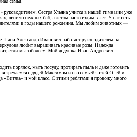
жная семья!
 руководителем. Сестра Ульяна учится в нашей гимназии уже
х, лепим снежных баб, а летом часто ездим в лес. У нас есть
е родителями в годы нашего рождения. Мы любим животных —
афе. Папа Александр Иванович работает руководителем на
 Меркулова любит выращивать красивые розы, Надежда
ечит, если мы заболеем. Мой дедушка Иван Андреевич
дить порядок, мыть посуду, протирать пыль и даже готовить
встречаемся с дядей Максимом и его семьей: тетей Олей и
а «Витязь» и мой класс. С этими ребятами я провожу много