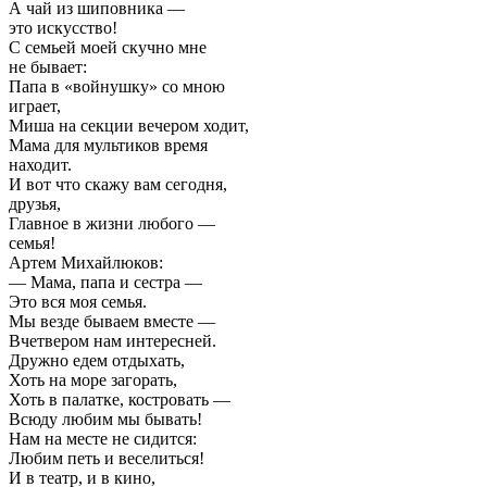
А чай из шиповника —
это искусство!
С семьей моей скучно мне
не бывает:
Папа в «войнушку» со мною
играет,
Миша на секции вечером ходит,
Мама для мультиков время
находит.
И вот что скажу вам сегодня,
друзья,
Главное в жизни любого —
семья!
Артем Михайлюков:
— Мама, папа и сестра —
Это вся моя семья.
Мы везде бываем вместе —
Вчетвером нам интересней.
Дружно едем отдыхать,
Хоть на море загорать,
Хоть в палатке, костровать —
Всюду любим мы бывать!
Нам на месте не сидится:
Любим петь и веселиться!
И в театр, и в кино,