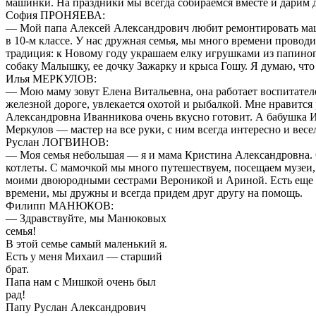
машинки. На праздники мы всегда собираемся вместе и дарим др
София ПРОНЯЕВА:
— Мой папа Алексей Александрович любит ремонтировать маши
в 10-м классе. У нас дружная семья, мы много времени проводи
традиция: к Новому году украшаем елку игрушками из папино
собаку Малышку, ее дочку Зажарку и крыса Гошу. Я думаю, что
Илья МЕРКУЛОВ:
— Мою маму зовут Елена Виталь­евна, она работает воспитател
железной дороге, увлекается охотой и рыбалкой. Мне нравитс
Александровна Иванникова очень вкусно готовит. А бабушка Ир
Меркулов — мастер на все руки, с ним всегда интересно и весе
Руслан ЛОГВИНОВ:
— Моя семья небольшая — я и мама Кристина Александровна. О
котлеты. С мамочкой мы много путешествуем, посещаем музеи, 
моими двоюродными сестрами Вероникой и Ариной. Есть еще дв
времени, мы дружны и всегда придем друг другу на помощь.
Филипп МАНЮКОВ:
— Здравствуйте, мы Манюковых
семья!
В этой семье самый маленький я.
Есть у меня Михаил — старший
брат.
Папа нам с Мишкой очень был
рад!
Папу Руслан Александрович