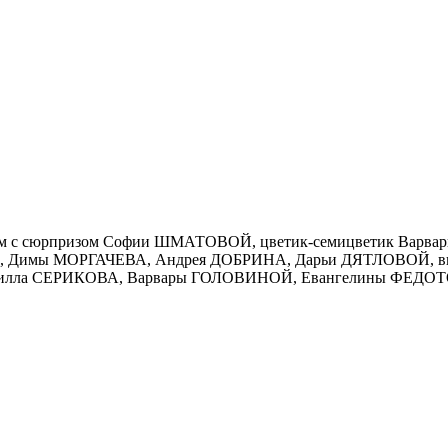
дом с сюрпризом Софии ШМАТОВОЙ, цветик-семицветик Варва
мы МОРГАЧЕВА, Андрея ДОБРИНА, Дарьи ДЯТЛОВОЙ, вид
илла СЕРИКОВА, Варвары ГОЛОВИНОЙ, Евангелины ФЕДОТО