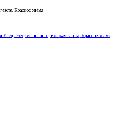
газета, Красное знамя
и Елец, елецкие новости, елецкая газета, Красное знамя