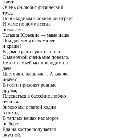
зовут,
Очень он любит физический
труд,
По выходным в хоккей он играет
И маме по дому всегда
помогает.
Татьяна Юрьевна — мама наша,
Она для меня всех милее
и краше!
В доме хранит уют и тепло.
С мамочкой очень мне повезло.
Лето с семьей мы проводим на
даче:
Цветочки, шашлык… А как же
иначе?
В гости приходят родные,
друзья,
Плескаться в бассейне люблю
очень я.
Зимою мы с папой ходим
в поход,
В теплых вещах нас мороз
не берет.
Еда на костре получается
вкусной,