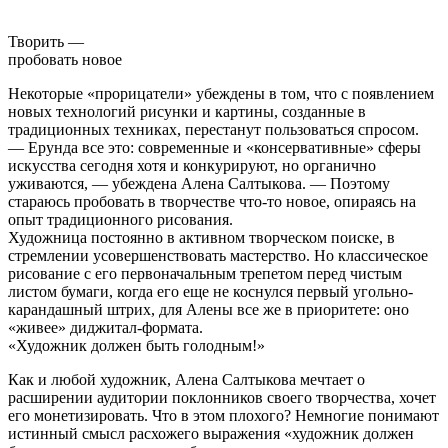
Творить —
пробовать новое
Некоторые «прорицатели» убеждены в том, что с появлением
новых технологий рисунки и картины, созданные в
традиционных техниках, перестанут пользоваться спросом.
— Ерунда все это: современные и «консервативные» сферы
искусства сегодня хотя и конкурируют, но органично
уживаются, — убеждена Алена Салтыкова. — Поэтому
стараюсь пробовать в творчестве что-то новое, опираясь на
опыт традиционного рисования.
Художница постоянно в активном творческом поиске, в
стремлении усовершенствовать мастерство. Но классическое
рисование с его первоначальным трепетом перед чистым
листом бумаги, когда его еще не коснулся первый угольно-
карандашный штрих, для Алены все же в приоритете: оно
«живее» диджитал-формата.
«Художник должен быть голодным!»
Как и любой художник, Алена Салтыкова мечтает о
расширении аудитории поклонников своего творчества, хочет
его монетизировать. Что в этом плохого? Немногие понимают
истинный смысл расхожего выражения «художник должен