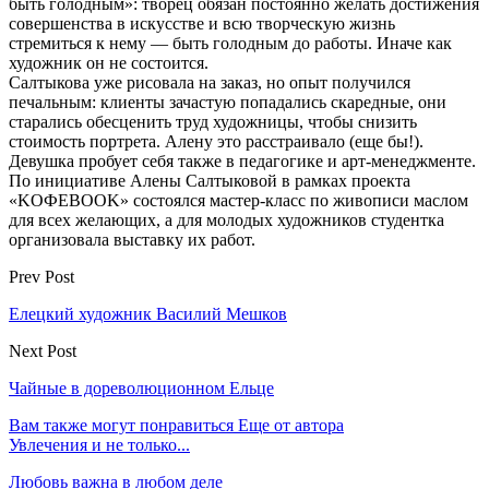
быть голодным»: творец обязан постоянно желать достижения
совершенства в искусстве и всю творческую жизнь
стремиться к нему — быть голодным до работы. Иначе как
художник он не состоится.
Салтыкова уже рисовала на заказ, но опыт получился
печальным: клиенты зачастую попадались скаредные, они
старались обесценить труд художницы, чтобы снизить
стоимость портрета. Алену это расстраивало (еще бы!).
Девушка пробует себя также в педагогике и арт-менеджменте.
По инициативе Алены Салтыковой в рамках проекта
«KOФЕBOOK» состоялся мастер-класс по живописи маслом
для всех желающих, а для молодых художников студентка
организовала выставку их работ.
Prev Post
Елецкий художник Василий Мешков
Next Post
Чайные в дореволюционном Ельце
Вам также могут понравиться
Еще от автора
Увлечения и не только...
Любовь важна в любом деле