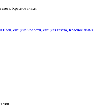
газета, Красное знамя
и Елец, елецкие новости, елецкая газета, Красное знамя
ентов