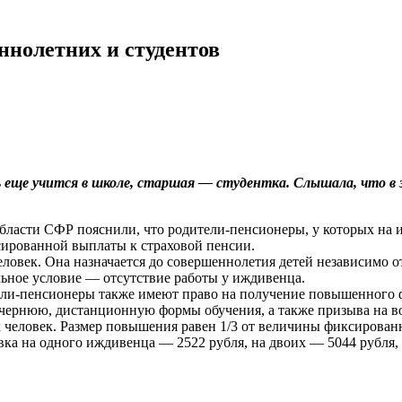
ннолетних и студентов
 еще учится в школе, старшая — студентка. Слышала, что в 
области СФР пояснили, что родители-пенсионеры, у которых на
сированной выплаты к страховой пенсии.
ловек. Она назначается до совершеннолетия детей независимо о
ельное условие — отсутствие работы у иждивенца.
ители-пенсионеры также имеют право на получение повышенного 
вечернюю, дистанционную формы обучения, а также призыва на 
ех человек. Размер повышения равен 1/3 от величины фиксирован
вка на одного иждивенца — 2522 рубля, на двоих — 5044 рубля, 