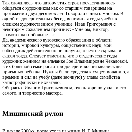
Так сложилось, что автору этих строк посчастливилось
общаться с художником как со старшим товарищем на
протяжении двух десятков лет. Говорили с ним о многом. В
одной из доверительных бесед, вспоминая годы учебы в
елецком художественном училище, Иван Григорьевич с
некоторым сожалением произнес: «Мне бы, Виктор,
грамотешки побольше…».
Да, академического вузовского образования в области
истории, мировой культуры, общественных наук, мой
собеседник действительно не получил, о чем не скрывал и
сказал тогда. Следует отметить, что в студенческие годы
художник женился на ельчанке Зое Владимировне Чекаловой,
в их большой семье росли три дочери и воспитывались два
приемных ребенка. Нужны были средства к существованию, а
времени и сил на учебу (даже заочную) у главы семейства
катастрофически не хватало.
Общаясь с Иваном Григорьевичем, очень хорошо узнал и его
самого, и творчество мастера.
Мишинский рулон
В начале 2000-х, после ухода из жизни И. Г. Мишина,