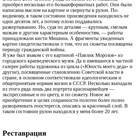
приобрел несколько его большеформатных работ. Они были
написаны маслом на картоне и свернуты в рулон. По-
видимому, в таком состоянии произведения находились не
один десяток лет, а потому плохо поддавались
развертыванию. Но, судя по деталям — крупным, смелым
мазкам и другим характерным особенностям, — работы
принадлежали кисти Мишина. А фрагменты увиденных
картин свидетельствовали о том, что их сюжеты посвящены
периоду гражданской войны.
Я уже был знаком с его картиной «Павлик Морозов» из
городского крае­ведческого музея. Да и имевшиеся в частной
галерее работы художника из цикла («Юность моего деда» и
другие), посвященные становлению Советской власти в
стране, в основном соответствовали идеологическим и
общепринятым нормам жизни в СССР. Несколько выпадали
из этого ряда лишь два портрета красноармейцев —
экспрессивные и по цвету, и по сюжету. Новое же
приобретение в целях сохранности полотен более полно
разворачивать поостерегся, опасаясь за красочный слой. В
таком состоянии рулон находился у меня более 20 лет.
Реставрация