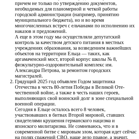
причем не только по утверждению документов,
необходимых для планомерной и четкой работы
городской администрации (например, принятию
муниципального бюджета), но и во время
многочисленных встреч с ельчанами по исполнению их
наказов и предложений.
А еще в этом году мы осуществляли депутатский
контроль за качеством детского питания в местных
учреждениях образования, за возведением важнейших
объектов на территории Ельца — таких, как
аргамаченский мост, второй корпус школы № 8,
физкультурно-оздоровительный комплекс им.
Александра Петрова, за ремонтом городских
магистралей.
Грядущий 2025 год объявлен Годом защитника
Отечества в честь 80-летия Победы в Великой Оте­
чественной войне, а также в честь наших героев,
выполняющих свой воинский долг в зоне специальной
военной операции.
Сегодня в Ельце осталось всего 8 человек,
участвовавших в битвах Второй мировой, ставших
свидетелями крушения германского нацизма и
японского милитаризма. Не сомневаюсь, что и в
современной битве с мировым злом, которая идет сейчас
на полях сражений СВО, наше дело правое, а значит,