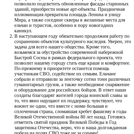
позволило подсветить обновленные фасады старинных
зданий, приобрести новые арт-объекты. Праздничная
иллюминация превратила площадь Ленина и улицу
Мира, а также соседние скверы в желанные места для
ельчан и туристов, особенно в пору новогодних
каникул.
В наступающем году обязательно продолжим работу по
сохранению объектов культурного наследия. Уверен, это
задача для всего нашего общества. Кроме того,
возьмемся за обустройство современной набережной
Быстрой Сосны в рамках федерального проекта, что
позволит нашему городу стать еще краше и комфортнее.
По-прежнему в приоритете останется помощь
участникам СВО, содействие их семьям. Ельчане
собрали и отправили за ленточку сотни тонн различных
гуманитарных грузов, а также необходимое снаряжение
и оборудование для российских бойцов. В ответ наши
солдаты благодарят жителей города воинской славы за
то, что явно ощущают их поддержку, чувствуют, что
воюют не одни, что вместе с ними большая и
сплоченная страна, сломавшая хребет фашизму в годы
Великой Отечественной войны 80 лет назад. Готовясь
отметить святой праздник Великой Победы в Год
защитника Отечества, верю, что и наша долгожданная
победа на полях СВО тоже не за горами!