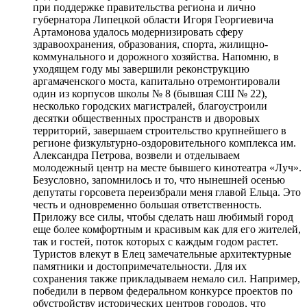
при поддержке правительства региона и лично
губернатора Липецкой области Игоря Георгиевича
Артамонова удалось модернизировать сферу
здравоохранения, образования, спорта, жилищно-
коммунального и дорожного хозяйства. Напомню, в
уходящем году мы завершили реконструкцию
аргамаченского моста, капитально отремонтировали
один из корпусов школы № 8 (бывшая СШ № 22),
несколько городских магистралей, благоустроили
десятки общественных пространств и дворовых
территорий, завершаем строительство крупнейшего в
регионе физкультурно-оздоровительного комплекса им.
Александра Петрова, возвели и отделываем
молодежный центр на месте бывшего кинотеатра «Луч».
Безусловно, запомнилось и то, что нынешней осенью
депутаты горсовета переизбрали меня главой Ельца. Это
честь и одновременно большая ответственность.
Приложу все силы, чтобы сделать наш любимый город
еще более комфортным и красивым как для его жителей,
так и гостей, поток которых с каждым годом растет.
Туристов влекут в Елец замечательные архитектурные
памятники и достопримечательности. Для их
сохранения также прикладываем немало сил. Например,
победили в первом федеральном конкурсе проектов по
обустройству исторических центров городов, что