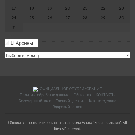
17
18
19
20
21
22
23
24
25
26
27
28
29
30
31
« Июл
Архивы
Архивы
ОФИЦИАЛЬНОЕ ОПУБЛИКОВАНИЕ
Политика обработки данных
Общество
КОНТАКТЫ
Бессмертный полк
Елецкий дневник
Как это сделано
Здоровый регион
Общественно-политическая газета города Ельца "Красное знамя". All
Rights Reserved.