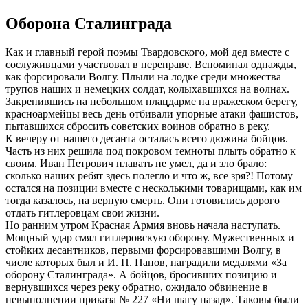
Оборона Сталинграда
Как и главный герой поэмы Твардовского, мой дед вместе с
сослуживцами участвовал в переправе. Вспоминал однажды,
как форсировали Волгу. Плыли на лодке среди множества
трупов наших и немецких солдат, колыхавшихся на волнах.
Закрепившись на небольшом плацдарме на вражеском берегу,
красноармейцы весь день отбивали упорные атаки фашистов,
пытавшихся сбросить советских воинов обратно в реку.
К вечеру от нашего десанта осталась всего дюжина бойцов.
Часть из них решила под покровом темноты плыть обратно к
своим. Иван Петрович плавать не умел, да и зло брало:
сколько наших ребят здесь полегло и что ж, все зря?! Потому
остался на позиции вместе с несколькими товарищами, как им
тогда казалось, на верную смерть. Они готовились дорого
отдать гитлеровцам свои жизни.
Но ранним утром Красная Армия вновь начала наступать.
Мощный удар смял гитлеровскую оборону. Мужественных и
стойких десантников, первыми форсировавшими Волгу, в
числе которых был и И. П. Панов, наградили медалями «За
оборону Сталинграда». А бойцов, бросивших позицию и
вернувшихся через реку обратно, ожидало обвинение в
невыполнении приказа № 227 «Ни шагу назад». Таковы были