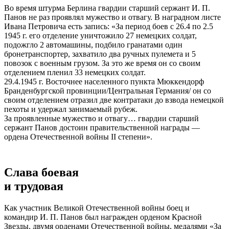
Во время штурма Берлина гвардии старший сержант И. П.
Панов не раз проявлял мужество и отвагу. В наградном листе
Ивана Петровича есть запись: «За период боев с 26.4 по 2.5
1945 г. его отделение уничтожило 27 немецких солдат,
подожгло 2 автомашины, подбило гранатами один
бронетранспортер, захватило два ручных пулемета и 5
повозок с военным грузом. За это же время он со своим
отделением пленил 33 немецких солдат.
29.4.1945 г. Восточнее населенного пункта Мюккендорф
Бранденбургской провинции/Центральная Германия/ он со
своим отделением отразил две контратаки до взвода немецкой
пехоты и удержал занимаемый рубеж.
За проявленные мужество и отвагу… гвардии старший
сержант Панов достоин правительственной награды —
ордена Отечественной войны II степени».
Слава боевая
и трудовая
Как участник Великой Отечественной войны боец и
командир И. П. Панов был награжден орденом Красной
Звезды, двумя орденами Отечественной войны, медалями «За