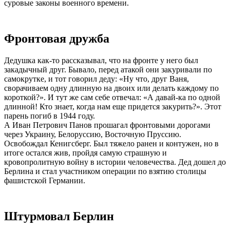
суровые законы военного времени.
Фронтовая дружба
Дедушка как-то рассказывал, что на фронте у него был
закадычный друг. Бывало, перед атакой они закуривали по
самокрутке, и тот говорил деду: «Ну что, друг Ваня,
сворачиваем одну длинную на двоих или делать каждому по
короткой?». И тут же сам себе отвечал: «А давай-ка по одной
длинной! Кто знает, когда нам еще придется закурить?». Этот
парень погиб в 1944 году.
А Иван Петрович Панов прошагал фронтовыми дорогами
через Украину, Белоруссию, Восточную Пруссию.
Освобождал Кенигсберг. Был тяжело ранен и контужен, но в
итоге остался жив, пройдя самую страшную и
кровопролитную войну в истории человечества. Дед дошел до
Берлина и стал участником операции по взятию столицы
фашистской Германии.
Штурмовал Берлин