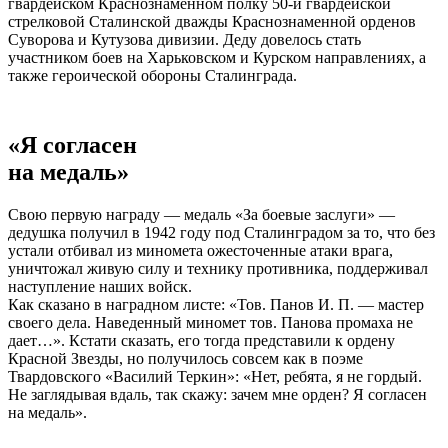
гвардейском Краснознаменном полку 50-й гвардейской
стрелковой Сталинской дважды Краснознаменной орденов
Суворова и Кутузова дивизии. Деду довелось стать
участником боев на Харьковском и Курском направлениях, а
также героической обороны Сталинграда.
«Я согласен
на медаль»
Свою первую награду — медаль «За боевые заслуги» —
дедушка получил в 1942 году под Сталинградом за то, что без
устали отбивал из миномета ожесточенные атаки врага,
уничтожал живую силу и технику противника, поддерживал
наступление наших войск.
Как сказано в наградном листе: «Тов. Панов И. П. — мастер
своего дела. Наведенный миномет тов. Панова промаха не
дает…». Кстати сказать, его тогда представили к ордену
Красной Звезды, но получилось совсем как в поэме
Твардовского «Василий Теркин»: «Нет, ребята, я не гордый.
Не заглядывая вдаль, так скажу: зачем мне орден? Я согласен
на медаль».