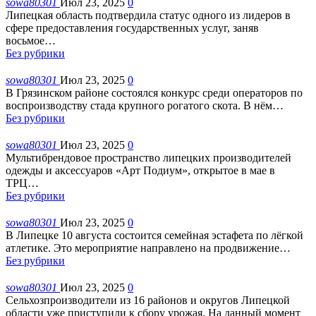
sowa80301
Июл 23, 2025
0
Липецкая область подтвердила статус одного из лидеров в
сфере предоставления государственных услуг, заняв
восьмое
…
Без рубрики
sowa80301
Июл 23, 2025
0
В Грязинском районе состоялся конкурс среди операторов по
воспроизводству стада крупного рогатого скота. В нём
…
Без рубрики
sowa80301
Июл 23, 2025
0
Мультибрендовое пространство липецких производителей
одежды и аксессуаров «Арт Подиум», открытое в мае в
ТРЦ
…
Без рубрики
sowa80301
Июл 23, 2025
0
В Липецке 10 августа состоится семейная эстафета по лёгкой
атлетике. Это мероприятие направлено на продвижение
…
Без рубрики
sowa80301
Июл 23, 2025
0
Сельхозпроизводители из 16 районов и округов Липецкой
области уже приступили к сбору урожая. На данный момент