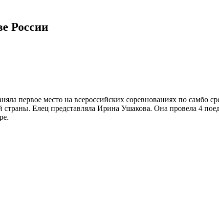
е России
ла первое место на всероссийских соревнованиях по самбо сре
й страны. Елец представляла Ирина Ушакова. Она провела 4 пое
ре.