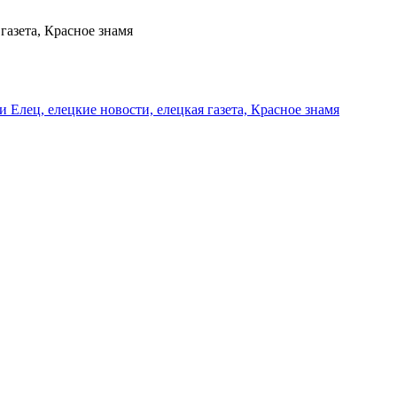
газета, Красное знамя
и Елец, елецкие новости, елецкая газета, Красное знамя